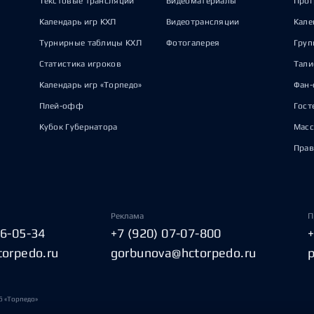
Текстовые трансляции
Видеоматериалы
Прог
Календарь игр КХЛ
Видеотрансляции
Кале
Турнирные таблицы КХЛ
Фотогалерея
Груп
Статистика игроков
Тал
Календарь игр «Торпедо»
Фан-
Плей-офф
Гост
Кубок Губернатора
Масс
Прав
Реклама
П
06-05-34
+7 (920) 07-07-800
torpedo.ru
gorbunova@hctorpedo.ru
б «Торпедо»