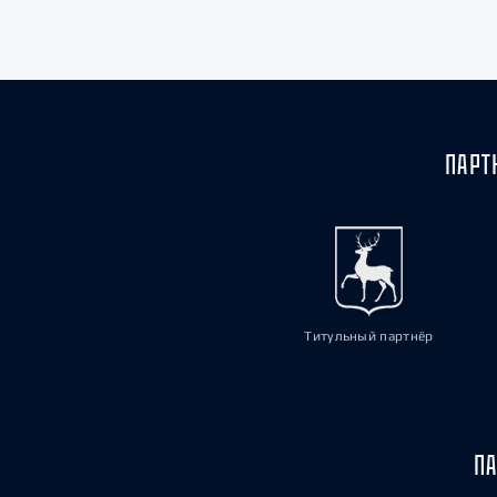
Локомотив
Северсталь
ЦСКА
Шанхайские Драконы
ПАРТ
Титульный партнёр
ПА