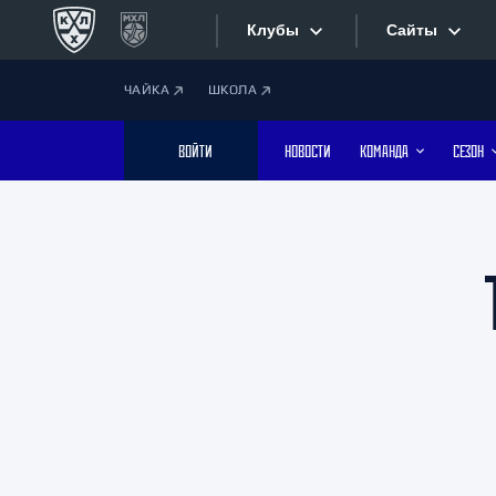
Клубы
Сайты
ЧАЙКА
ШКОЛА
Конференция «Запад»
Сайты
ВОЙТИ
НОВОСТИ
КОМАНДА
СЕЗОН
Дивизион Боброва
Лада
Видеотран
СКА
Хайлайты
Спартак
Торпедо
Текстовые
ХК Сочи
Интернет-
Дивизион Тарасова
Фотобанк
Динамо Мн
Динамо М
Приложе