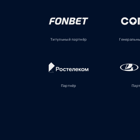
Титульный партнёр
Генеральн
Партнёр
Пар