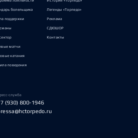
рамма лояльности
История «Торпедо»
ндарь болельщика
Легенды «Торпедо»
па поддержки
Реклама
исманы
СДЮШОР
сектор
Контакты
евые матчи
овые катания
ила поведения
ресс-служба
+7 (930) 800-1946
pressa@hctorpedo.ru