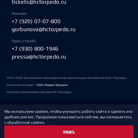
tickets@hctorpedo.ru
Реклама
+7 (920) 07-07-800
gorbunova@hctorpedo.ru
Пресс-служба
+7 (930) 800-1946
pressa@hctorpedo.ru
2003-2026 Автономная некоммерческая организация «Хоккейный клуб «Торпедо»
Билетная система —
ООО «Яндекс Музыка»
Условия пользования сайтами ХК «Торпедо»
Мы используем cookies, чтобы улучшить работу сайта и сделать его
Политика обработки персональных данных
удобнее для вас. Продолжая пользоваться сайтом, вы соглашаетесь
с обработкой cookies.
Пользовательское соглашение
ПРИНЯТЬ
Охрана труда