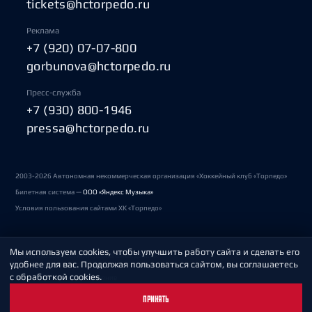
tickets@hctorpedo.ru
Реклама
+7 (920) 07-07-800
gorbunova@hctorpedo.ru
Пресс-служба
+7 (930) 800-1946
pressa@hctorpedo.ru
2003-2026 Автономная некоммерческая организация «Хоккейный клуб «Торпедо»
Билетная система —
ООО «Яндекс Музыка»
Условия пользования сайтами ХК «Торпедо»
Мы используем cookies, чтобы улучшить работу сайта и сделать его
Политика обработки персональных данных
удобнее для вас. Продолжая пользоваться сайтом, вы соглашаетесь
с обработкой cookies.
Пользовательское соглашение
ПРИНЯТЬ
Охрана труда