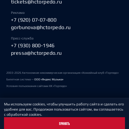
tickets@hctorpedo.ru
Реклама
+7 (920) 07-07-800
gorbunova@hctorpedo.ru
Пресс-служба
+7 (930) 800-1946
pressa@hctorpedo.ru
2003-2026 Автономная некоммерческая организация «Хоккейный клуб «Торпедо»
Билетная система —
ООО «Яндекс Музыка»
Условия пользования сайтами ХК «Торпедо»
Мы используем cookies, чтобы улучшить работу сайта и сделать его
Политика обработки персональных данных
удобнее для вас. Продолжая пользоваться сайтом, вы соглашаетесь
с обработкой cookies.
Пользовательское соглашение
ПРИНЯТЬ
Охрана труда