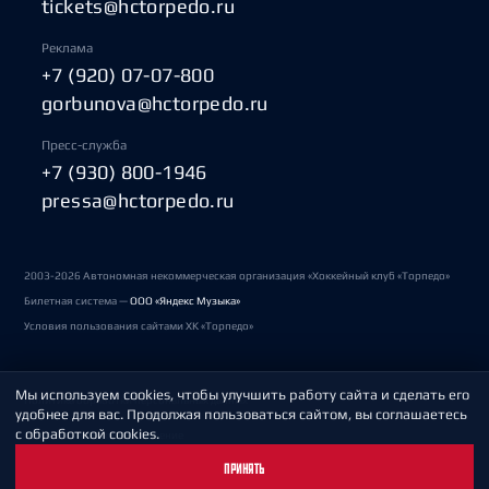
tickets@hctorpedo.ru
Реклама
+7 (920) 07-07-800
gorbunova@hctorpedo.ru
Пресс-служба
+7 (930) 800-1946
pressa@hctorpedo.ru
2003-2026 Автономная некоммерческая организация «Хоккейный клуб «Торпедо»
Билетная система —
ООО «Яндекс Музыка»
Условия пользования сайтами ХК «Торпедо»
Мы используем cookies, чтобы улучшить работу сайта и сделать его
Политика обработки персональных данных
удобнее для вас. Продолжая пользоваться сайтом, вы соглашаетесь
с обработкой cookies.
Пользовательское соглашение
ПРИНЯТЬ
Охрана труда