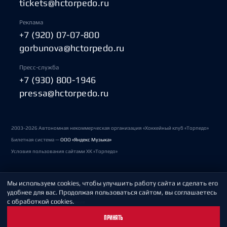
tickets@hctorpedo.ru
Реклама
+7 (920) 07-07-800
gorbunova@hctorpedo.ru
Пресс-служба
+7 (930) 800-1946
pressa@hctorpedo.ru
2003-2026 Автономная некоммерческая организация «Хоккейный клуб «Торпедо»
Билетная система —
ООО «Яндекс Музыка»
Условия пользования сайтами ХК «Торпедо»
Мы используем cookies, чтобы улучшить работу сайта и сделать его
Политика обработки персональных данных
удобнее для вас. Продолжая пользоваться сайтом, вы соглашаетесь
с обработкой cookies.
Пользовательское соглашение
ПРИНЯТЬ
Охрана труда