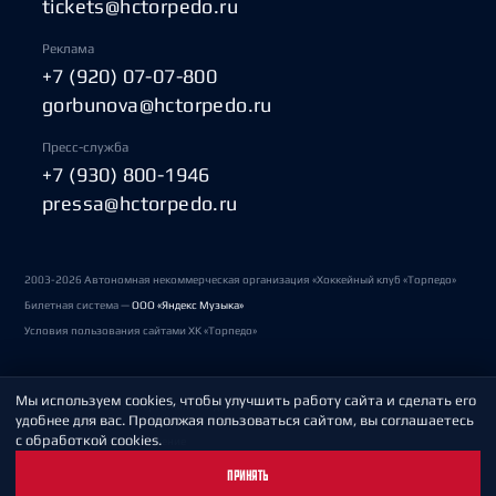
tickets@hctorpedo.ru
Реклама
+7 (920) 07-07-800
gorbunova@hctorpedo.ru
Пресс-служба
+7 (930) 800-1946
pressa@hctorpedo.ru
2003-2026 Автономная некоммерческая организация «Хоккейный клуб «Торпедо»
Билетная система —
ООО «Яндекс Музыка»
Условия пользования сайтами ХК «Торпедо»
Мы используем cookies, чтобы улучшить работу сайта и сделать его
Политика обработки персональных данных
удобнее для вас. Продолжая пользоваться сайтом, вы соглашаетесь
с обработкой cookies.
Пользовательское соглашение
ПРИНЯТЬ
Охрана труда