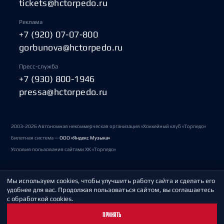
tickets@hctorpedo.ru
Реклама
+7 (920) 07-07-800
gorbunova@hctorpedo.ru
Пресс-служба
+7 (930) 800-1946
pressa@hctorpedo.ru
2003-2026 Автономная некоммерческая организация «Хоккейный клуб «Торпедо»
Билетная система —
ООО «Яндекс Музыка»
Условия пользования сайтами ХК «Торпедо»
Мы используем cookies, чтобы улучшить работу сайта и сделать его
Политика обработки персональных данных
удобнее для вас. Продолжая пользоваться сайтом, вы соглашаетесь
с обработкой cookies.
Пользовательское соглашение
ПРИНЯТЬ
Охрана труда