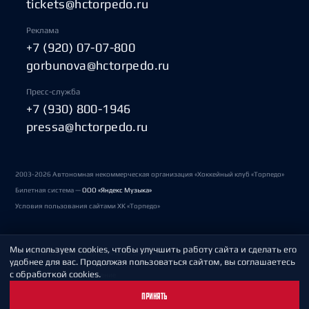
tickets@hctorpedo.ru
Реклама
+7 (920) 07-07-800
gorbunova@hctorpedo.ru
Пресс-служба
+7 (930) 800-1946
pressa@hctorpedo.ru
2003-2026 Автономная некоммерческая организация «Хоккейный клуб «Торпедо»
Билетная система —
ООО «Яндекс Музыка»
Условия пользования сайтами ХК «Торпедо»
Мы используем cookies, чтобы улучшить работу сайта и сделать его
Политика обработки персональных данных
удобнее для вас. Продолжая пользоваться сайтом, вы соглашаетесь
с обработкой cookies.
Пользовательское соглашение
ПРИНЯТЬ
Охрана труда