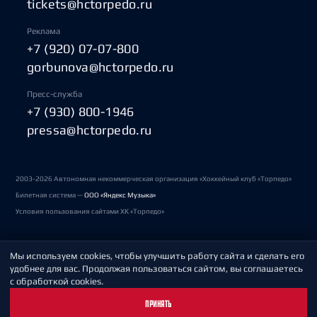
tickets@hctorpedo.ru
Реклама
+7 (920) 07-07-800
gorbunova@hctorpedo.ru
Пресс-служба
+7 (930) 800-1946
pressa@hctorpedo.ru
2003-2026 Автономная некоммерческая организация «Хоккейный клуб «Торпедо»
Билетная система —
ООО «Яндекс Музыка»
Условия пользования сайтами ХК «Торпедо»
Мы используем cookies, чтобы улучшить работу сайта и сделать его
Политика обработки персональных данных
удобнее для вас. Продолжая пользоваться сайтом, вы соглашаетесь
с обработкой cookies.
Пользовательское соглашение
ПРИНЯТЬ
Охрана труда