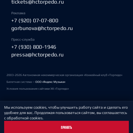
tickets@hctorpedo.ru
Реклама
+7 (920) 07-07-800
gorbunova@hctorpedo.ru
Пресс-служба
+7 (930) 800-1946
pressa@hctorpedo.ru
2003-2026 Автономная некоммерческая организация «Хоккейный клуб «Торпедо»
Билетная система —
ООО «Яндекс Музыка»
Условия пользования сайтами ХК «Торпедо»
Мы используем cookies, чтобы улучшить работу сайта и сделать его
Политика обработки персональных данных
удобнее для вас. Продолжая пользоваться сайтом, вы соглашаетесь
с обработкой cookies.
Пользовательское соглашение
ПРИНЯТЬ
Охрана труда