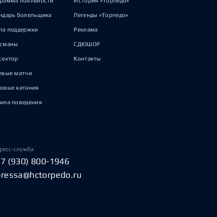
рамма лояльности
История «Торпедо»
ндарь болельщика
Легенды «Торпедо»
па поддержки
Реклама
исманы
СДЮШОР
сектор
Контакты
евые матчи
овые катания
ила поведения
ресс-служба
+7 (930) 800-1946
pressa@hctorpedo.ru