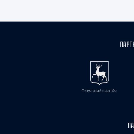
Локомотив
Северсталь
ЦСКА
Шанхайские Драконы
ПАРТ
Титульный партнёр
ПА