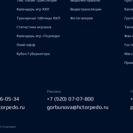
Текстовые трансляции
Видеоматериалы
Прог
Календарь игр КХЛ
Видеотрансляции
Кале
Турнирные таблицы КХЛ
Фотогалерея
Груп
Статистика игроков
Тал
Календарь игр «Торпедо»
Фан-
Плей-офф
Гост
Кубок Губернатора
Масс
Прав
Реклама
П
06-05-34
+7 (920) 07-07-800
torpedo.ru
gorbunova@hctorpedo.ru
б «Торпедо»