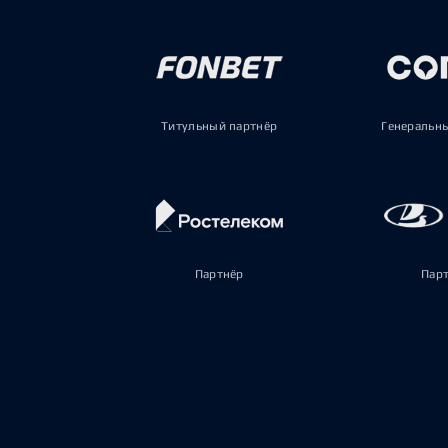
Титульный партнёр
Генеральн
Партнёр
Пар