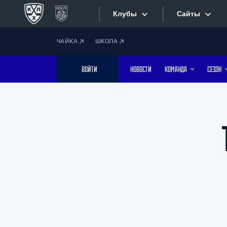
Клубы
Сайты
ЧАЙКА
ШКОЛА
Конференция «Запад»
Сайты
ВОЙТИ
НОВОСТИ
КОМАНДА
СЕЗОН
Дивизион Боброва
Лада
Видеотран
СКА
Хайлайты
Спартак
Торпедо
Текстовые
ХК Сочи
Интернет-
Дивизион Тарасова
Фотобанк
Динамо Мн
Динамо М
Приложе