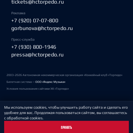
tickets@hctorpedo.ru
Реклама
+7 (920) 07-07-800
gorbunova@hctorpedo.ru
Пресс-служба
+7 (930) 800-1946
pressa@hctorpedo.ru
2003-2026 Автономная некоммерческая организация «Хоккейный клуб «Торпедо»
Билетная система —
ООО «Яндекс Музыка»
Условия пользования сайтами ХК «Торпедо»
Мы используем cookies, чтобы улучшить работу сайта и сделать его
Политика обработки персональных данных
удобнее для вас. Продолжая пользоваться сайтом, вы соглашаетесь
с обработкой cookies.
Пользовательское соглашение
ПРИНЯТЬ
Охрана труда