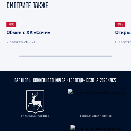
СМОТРИТЕ ТАКЖЕ
КЛУБ
КЛУБ
Обмен с ХК «Сочи»
Откры
7 августа 2026 г.
6 августа
ПАРТНЁРЫ ХОККЕЙНОГО КЛУБА «ТОРПЕДО» СЕЗОНА 2026/2027
Титульный партнёр
Генеральный партнёр