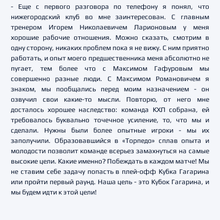
- Еще с первого разговора по телефону я понял, что
нижегородский клуб во мне заинтересован. С главным
тренером Игорем Николаевичем Ларионовым у меня
хорошие рабочие отношения. Можно сказать, смотрим в
одну сторону, никаких проблем пока я не вижу. С ним приятно
работать, и опыт моего предшественника меня абсолютно не
пугает, тем более что с Максимом Гафуровым мы
совершенно разные люди. С Максимом Романовичем я
знаком, мы пообщались перед моим назначением - он
озвучил свои какие-то мысли. Повторю, от него мне
досталось хорошее наследство: команда КХЛ собрана, ей
требовалось буквально точечное усиление, то, что мы и
сделали. Нужны были более опытные игроки - мы их
заполучили. Образовавшийся в «Торпедо» сплав опыта и
молодости позволит команде всерьез замахнуться на самые
высокие цели. Какие именно? Побеждать в каждом матче! Мы
не ставим себе задачу попасть в плей-офф Кубка Гагарина
или пройти первый раунд. Наша цель - это Кубок Гагарина, и
мы будем идти к этой цели!