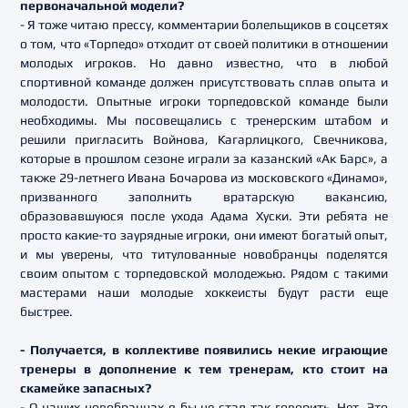
первоначальной модели?
- Я тоже читаю прессу, комментарии болельщиков в соцсетях
о том, что «Торпедо» отходит от своей политики в отношении
молодых игроков. Но давно известно, что в любой
спортивной команде должен присутствовать сплав опыта и
молодости. Опытные игроки торпедовской команде были
необходимы. Мы посовещались с тренерским штабом и
решили пригласить Войнова, Кагарлицкого, Свечникова,
которые в прошлом сезоне играли за казанский «Ак Барс», а
также 29-летнего Ивана Бочарова из московского «Динамо»,
призванного заполнить вратарскую вакансию,
образовавшуюся после ухода Адама Хуски. Эти ребята не
просто какие-то заурядные игроки, они имеют богатый опыт,
и мы уверены, что титулованные новобранцы поделятся
своим опытом с торпедовской молодежью. Рядом с такими
мастерами наши молодые хоккеисты будут расти еще
быстрее.
- Получается, в коллективе появились некие играющие
тренеры в дополнение к тем тренерам, кто стоит на
скамейке запасных?
- О наших новобранцах я бы не стал так говорить. Нет. Это