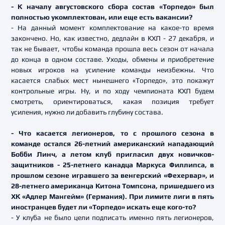
- К началу августовского сбора состав «Торпедо» был
полностью укомплектован, или еще есть вакансии?
- На данный момент комплектование на какое-то время
закончено. Но, как известно, дедлайн в КХЛ - 27 декабря, и
так не бывает, чтобы команда прошла весь сезон от начала
до конца в одном составе. Уходы, обмены и приобретение
новых игроков на усиление команды неизбежны. Что
касается слабых мест нынешнего «Торпедо», это покажут
контрольные игры. Ну, и по ходу чемпионата КХЛ будем
смотреть, ориентироваться, какая позиция требует
усиления, нужно ли добавить глубину состава.
- Что касается легионеров, то с прошлого сезона в
команде остался 26-летний американский нападающий
Бобби Линч, а летом клуб пригласил двух новичков-
защитников - 25-летнего канадца Маркуса Филлипса, в
прошлом сезоне игравшего за венгерский «Фехервар», и
28-летнего американца Китона Томпсона, пришедшего из
ХК «Адлер Мангейм» (Германия). При лимите лиги в пять
иностранцев будет ли «Торпедо» искать еще кого-то?
- У клуба не было цели подписать именно пять легионеров,