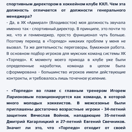
спортивным директором в хоккейном клубе КХЛ. Чем эта
должность отличается от должности генерального
менеджера?
- Да, в ХК «Адмирал» (Владивосток) моя должность звучала
именно так - спортивный директор. В принципе, это почти то
же, что и генменеджер, просто функционал чуть больше.
Поэтому переход в «Торпедо» никаких проблем у меня не
вызвал. Та же деятельность: переговоры, бумажная работа.
В основном подбор игроков для мужских команд системы ХК
«Торпедо». К моменту моего прихода в клубе уже были
определенные наработки, команда в целом была
сформирована - большинство игроков имели действующие
контракты, и требовалось лишь точечное усиление.
- «Торпедо» во главе с главным тренером Игорем
Ларионовым позиционируется как команда, в которой
много молодых хоккеистов. В межсезонье были
приглашены достаточно возрастные игроки - 34-летний
защитник Вячеслав Войнов, нападающие 35-летний
Дмитрий Кагарлицкий и 27-летний Евгений Свечников.
Значит ли это, что «Торпедо» отходит от своей