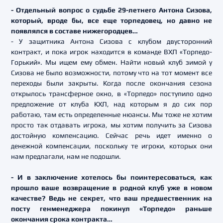
- Отдельный вопрос о судьбе 29-летнего Антона Сизова,
который, вроде бы, все еще торпедовец, но давно не
появлялся в составе нижегородцев…
- У защитника Антона Сизова с клубом двусторонний
контракт, и пока игрок находится в команде ВХЛ «Торпедо-
Горький». Мы ищем ему обмен. Найти новый клуб зимой у
Сизова не было возможности, потому что на тот момент все
переходы были закрыты. Когда после окончания сезона
открылось трансферное окно, в «Торпедо» поступило одно
предложение от клуба КХЛ, над которым я до сих пор
работаю, там есть определенные нюансы. Мы тоже не хотим
просто так отдавать игрока, мы хотим получить за Сизова
достойную компенсацию. Сейчас речь идет именно о
денежной компенсации, поскольку те игроки, которых они
нам предлагали, нам не подошли.
- И в заключение хотелось бы поинтересоваться, как
прошло ваше возвращение в родной клуб уже в новом
качестве? Ведь не секрет, что ваш предшественник на
посту генменеджера покинул «Торпедо» раньше
окончания срока контракта…