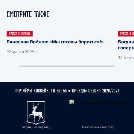
СМОТРИТЕ ТАКЖЕ
ПРЕССА О КОМАНДЕ
ПРЕССА О К
Вячеслав Войнов: «Мы готовы бороться!»
Богдан
сопер
22 марта 2025 г.
22 марта
ПАРТНЁРЫ ХОККЕЙНОГО КЛУБА «ТОРПЕДО» СЕЗОНА 2026/2027
Титульный партнёр
Генеральный партнёр