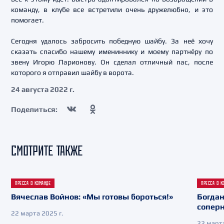
команду, в клубе все встретили очень дружелюбно, и это
помогает.
Сегодня удалось забросить победную шайбу. За неё хочу
сказать спасибо нашему имениннику и моему партнёру по
звену Игорю Ларионову. Он сделал отличный пас, после
которого я отправил шайбу в ворота.
24 августа 2022 г.
Поделиться:
СМОТРИТЕ ТАКЖЕ
ПРЕССА О КОМАНДЕ
ПРЕССА О К
Вячеслав Войнов: «Мы готовы бороться!»
Богдан
сопер
22 марта 2025 г.
22 марта