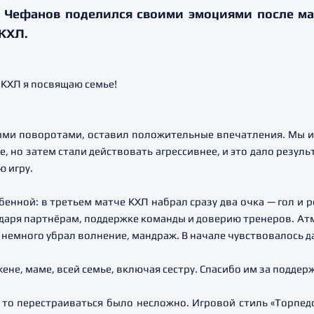
Чефанов поделился своими эмоциями после мат
КХЛ.
ми поворотами, оставил положительные впечатления. Мы и
е, но затем стали действовать агрессивнее, и это дало резуль
 игру.
бенной: в третьем матче КХЛ набрал сразу два очка — гол и р
одаря партнёрам, поддержке команды и доверию тренеров. Ат
 немного убрал волнение, мандраж. В начале чувствовалось д
ене, маме, всей семье, включая сестру. Спасибо им за поддерж
, то перестраиваться было несложно. Игровой стиль «Торпед