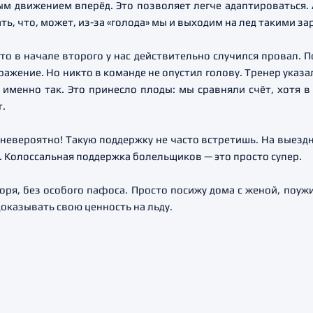
 движением вперёд. Это позволяет легче адаптироваться. А
ть, что, может, из-за «голода» мы и выходим на лед такими з
то в начале второго у нас действительно случился провал. 
ажение. Но никто в команде не опустил голову. Тренер указ
 именно так. Это принесло плоды: мы сравняли счёт, хотя в
т.
евероятно! Такую поддержку не часто встретишь. На выездны
ь. Колоссальная поддержка болельщиков — это просто супер.
оря, без особого пафоса. Просто посижу дома с женой, поуж
доказывать свою ценность на льду.