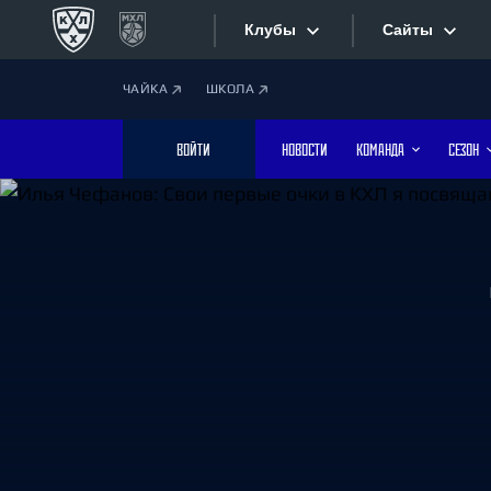
Клубы
Сайты
ЧАЙКА
ШКОЛА
Конференция «Запад»
Сайты
ВОЙТИ
НОВОСТИ
КОМАНДА
СЕЗОН
Дивизион Боброва
Лада
Видеотран
СКА
Хайлайты
Спартак
Торпедо
Текстовые
ХК Сочи
Интернет-
Дивизион Тарасова
Фотобанк
Динамо Мн
Динамо М
Приложе