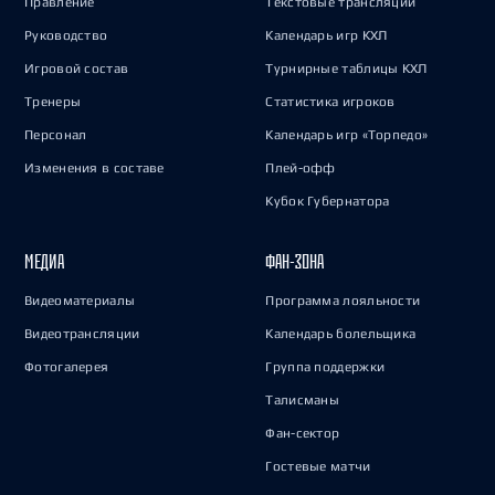
Правление
Текстовые трансляции
Руководство
Календарь игр КХЛ
Игровой состав
Турнирные таблицы КХЛ
Тренеры
Статистика игроков
Персонал
Календарь игр «Торпедо»
Изменения в составе
Плей-офф
Кубок Губернатора
МЕДИА
ФАН-ЗОНА
Видеоматериалы
Программа лояльности
Видеотрансляции
Календарь болельщика
Фотогалерея
Группа поддержки
Талисманы
Фан-сектор
Гостевые матчи