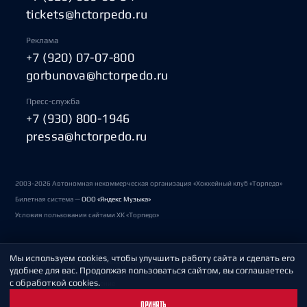
tickets@hctorpedo.ru
Реклама
+7 (920) 07-07-800
gorbunova@hctorpedo.ru
Пресс-служба
+7 (930) 800-1946
pressa@hctorpedo.ru
2003-2026 Автономная некоммерческая организация «Хоккейный клуб «Торпедо»
Билетная система —
ООО «Яндекс Музыка»
Условия пользования сайтами ХК «Торпедо»
Мы используем cookies, чтобы улучшить работу сайта и сделать его
Политика обработки персональных данных
удобнее для вас. Продолжая пользоваться сайтом, вы соглашаетесь
с обработкой cookies.
Пользовательское соглашение
ПРИНЯТЬ
Охрана труда