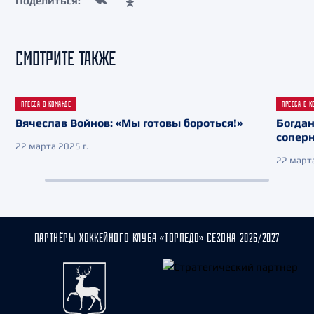
Поделиться:
СМОТРИТЕ ТАКЖЕ
ПРЕССА О КОМАНДЕ
ПРЕССА О К
Вячеслав Войнов: «Мы готовы бороться!»
Богдан
сопер
22 марта 2025 г.
22 марта
ПАРТНЁРЫ ХОККЕЙНОГО КЛУБА «ТОРПЕДО» СЕЗОНА 2026/2027