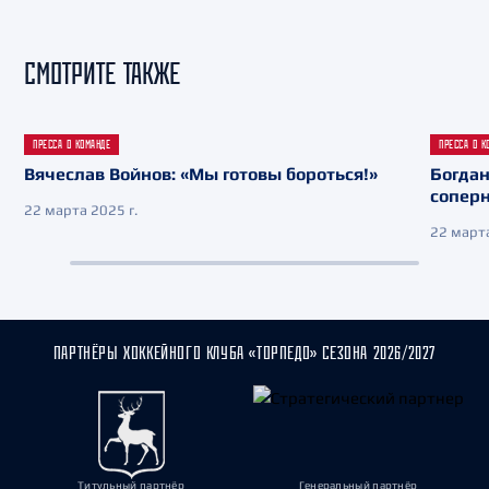
СМОТРИТЕ ТАКЖЕ
ПРЕССА О КОМАНДЕ
ПРЕССА О К
Вячеслав Войнов: «Мы готовы бороться!»
Богдан
сопер
22 марта 2025 г.
22 марта
ПАРТНЁРЫ ХОККЕЙНОГО КЛУБА «ТОРПЕДО» СЕЗОНА 2026/2027
Титульный партнёр
Генеральный партнёр