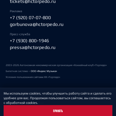
tickets@hctorpedo.ru
Реклама
+7 (920) 07-07-800
gorbunova@hctorpedo.ru
Пресс-служба
+7 (930) 800-1946
pressa@hctorpedo.ru
2003-2026 Автономная некоммерческая организация «Хоккейный клуб «Торпедо»
Билетная система —
ООО «Яндекс Музыка»
Условия пользования сайтами ХК «Торпедо»
Мы используем cookies, чтобы улучшить работу сайта и сделать его
Политика обработки персональных данных
удобнее для вас. Продолжая пользоваться сайтом, вы соглашаетесь
с обработкой cookies.
Пользовательское соглашение
ПРИНЯТЬ
Охрана труда