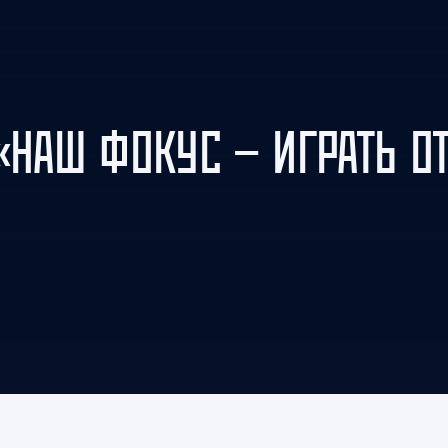
Амур
Барыс
Салават Юлаев
Сибирь
«НАШ ФОКУС — ИГРАТЬ О