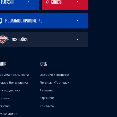
МАГАЗИН
БИЛЕТЫ
МОБИЛЬНОЕ ПРИЛОЖЕНИЕ
МХК ЧАЙКА
ЗОНА
КЛУБ
рамма лояльности
История «Торпедо»
ндарь болельщика
Легенды «Торпедо»
па поддержки
Реклама
исманы
СДЮШОР
сектор
Контакты
евые матчи