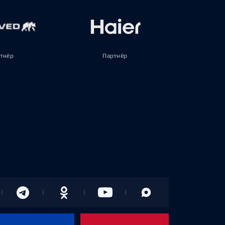
тнёр
Партнёр