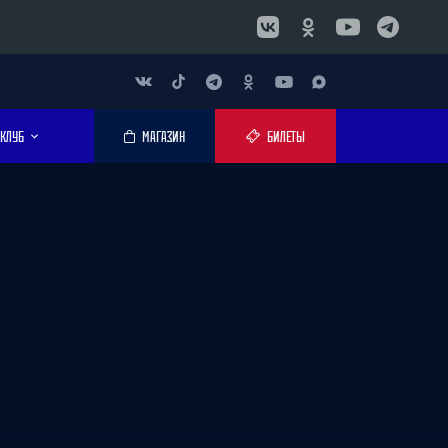
КЛУБ
МАГАЗИН
БИЛЕТЫ