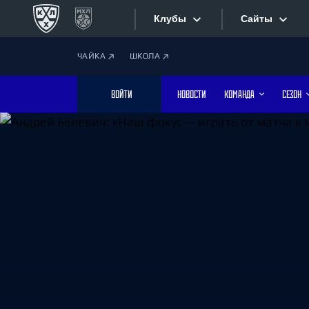
Клубы
Сайты
ЧАЙКА
ШКОЛА
Конференция «Запад»
Сайты
ВОЙТИ
НОВОСТИ
КОМАНДА
СЕЗОН
Дивизион Боброва
Лада
Видеотран
СКА
Хайлайты
Спартак
Торпедо
Текстовые
ХК Сочи
Интернет-
Дивизион Тарасова
Фотобанк
Динамо Мн
Динамо М
Приложе