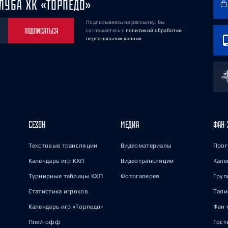
ЛУБА ХК «ТОРПЕДО»
Подписываясь на рассылку, Вы
ПОДПИСАТЬСЯ
соглашаетесь
с
политикой обработки
персональных данных
СЕЗОН
МЕДИА
ФАН-
Текстовые трансляции
Видеоматериалы
Прог
Календарь игр КХЛ
Видеотрансляции
Кале
Турнирные таблицы КХЛ
Фотогалерея
Груп
Статистика игроков
Тал
Календарь игр «Торпедо»
Фан-
Плей-офф
Гост