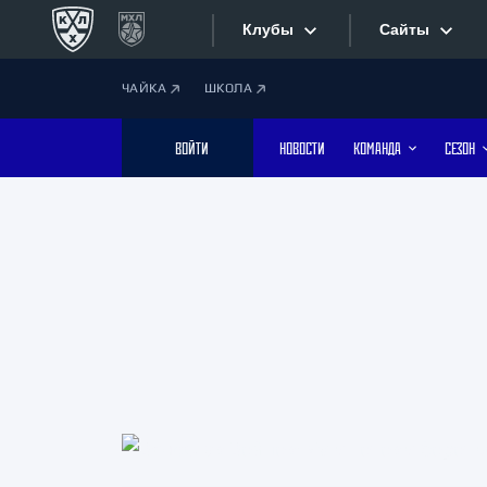
Клубы
Сайты
ЧАЙКА
ШКОЛА
Конференция «Запад»
Сайты
ВОЙТИ
НОВОСТИ
КОМАНДА
СЕЗОН
Дивизион Боброва
Лада
Видеотран
СКА
Хайлайты
Спартак
Торпедо
Текстовые
ХК Сочи
Интернет-
Дивизион Тарасова
Фотобанк
Динамо Мн
Динамо М
Приложе