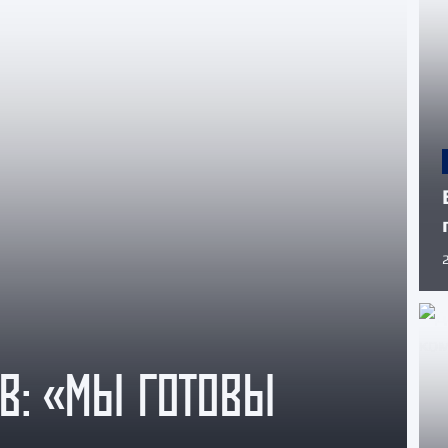
Амур
Барыс
Салават Юлаев
Сибирь
В: «МЫ ГОТОВЫ