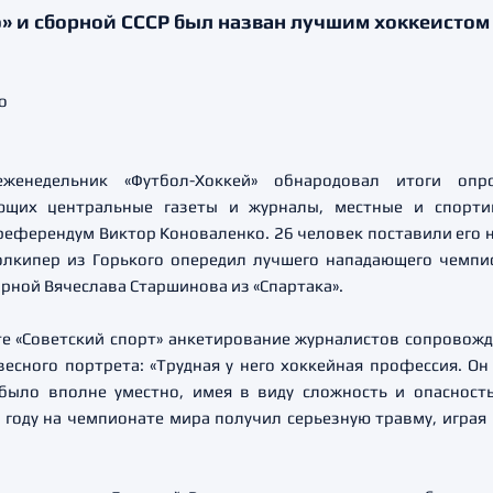
о» и сборной СССР был назван лучшим хоккеистом 
енедельник «Футбол-Хоккей» обнародовал итоги опр
ющих центральные газеты и журналы, местные и спорти
еферендум Виктор Коноваленко. 26 человек поставили его на
голкипер из Горького опередил лучшего нападающего чемп
орной Вячеслава Старшинова из «Спартака».
е «Советский спорт» анкетирование журналистов сопровожда
есного портрета: «Трудная у него хоккейная профессия. Он
 было вполне уместно, имея в виду сложность и опасност
 году на чемпионате мира получил серьезную травму, играя 