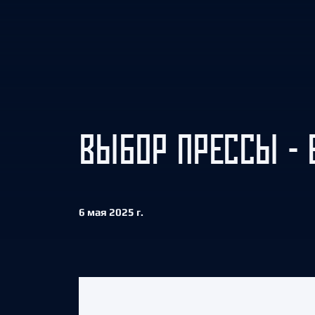
Локомотив
Северсталь
ЦСКА
Шанхайские Драконы
ВЫБОР ПРЕССЫ - 
6 мая 2025 г.