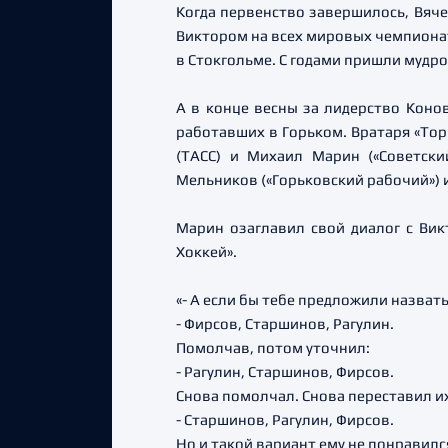
Когда первенство завершилось, Вяче
Виктором на всех мировых чемпионата
в Стокгольме. С годами пришли мудро
А в конце весны за лидерство Коно
работавших в Горьком. Вратаря «Тор
(ТАСС) и Михаил Марин («Советски
Мельников («Горьковский рабочий») и
Марин озаглавил свой диалог с Вик
Хоккей».
«- А если бы тебе предложили назват
- Фирсов, Старшинов, Рагулин.
Помолчав, потом уточнил:
- Рагулин, Старшинов, Фирсов.
Снова помолчал. Снова переставил и
- Старшинов, Рагулин, Фирсов.
Но и такой вариант ему не понравился