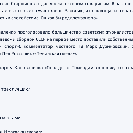
слав Старшинов отдал должное своим товарищам. В частности
х, в которых он участвовал. Заявляю, что никогда наш вратарь
сть и спокойствие. Он как бы родился заново».
валенко проголосовало большинство советских журналистов
педо» и сборной СССР на первое место поставили собственн
й спорт»), комментатор местного ТВ Марк Дубиновский,
 Лев Россошик («Ленинская смена»).
тором Коноваленко «От и до…». Приводим концовку этого 
ь трёх лучших?
х местами.
. И тогда он сказал: