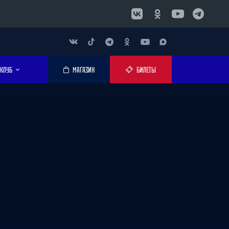
КЛУБ
МАГАЗИН
БИЛЕТЫ