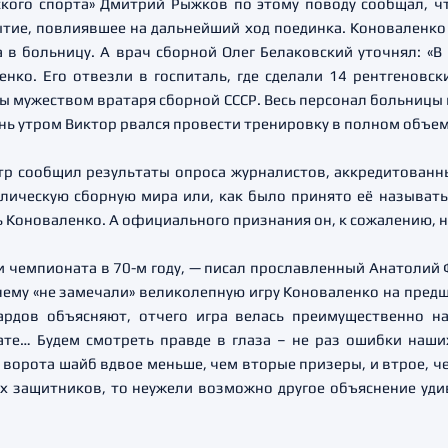
кого спорта» Дмитрий Рыжков по этому поводу сообщал, ч
тие, повлиявшее на дальнейший ход поединка. Коноваленко 
 в больницу. А врач сборной Олег Белаковский уточнял: «В
нко. Его отвезли в госпиталь, где сделали 14 рентгеновск
ы мужеством вратаря сборной СССР. Весь персонал больницы
ень утром Виктор рвался провести тренировку в полном объем
тр сообщил результаты опроса журналистов, аккредитованны
лическую сборную мира или, как было принято её называть,
ь Коноваленко. А официального признания он, к сожалению, н
 чемпионата в 70-м году, — писал прославленный Анатолий 
 почему «не замечали» великолепную игру Коноваленко на пре
рдов объясняют, отчего игра велась преимущественно н
ате… Будем смотреть правде в глаза – не раз ошибки наши
 ворота шайб вдвое меньше, чем вторые призеры, и втрое, чем
их защитников, то неужели возможно другое объяснение уд