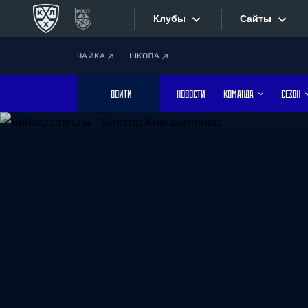
Клубы
Сайты
ЧАЙКА
ШКОЛА
Конференция «Запад»
Сайты
ВОЙТИ
НОВОСТИ
КОМАНДА
СЕЗОН
Дивизион Боброва
Лада
Видеотран
СКА
Хайлайты
Спартак
Торпедо
Текстовые
ХК Сочи
Интернет-
Дивизион Тарасова
Фотобанк
Динамо Мн
Динамо М
Приложе