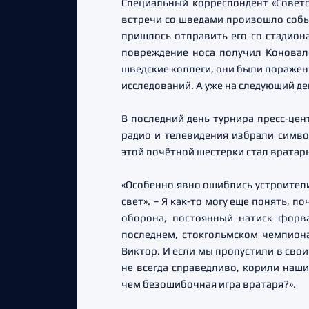
Специальный корреспондент «Советс
встречи со шведами произошло собы
пришлось отправить его со стадиона
повреждение носа получил Коновале
шведские коллеги, они были поражен
исследований. А уже на следующий д
В последний день турнира пресс-цен
радио и телевидения избрали симво
этой почётной шестерки стал вратар
«Особенно явно ошиблись устроители
свет». – Я как-то могу еще понять,
оборона, постоянный натиск форва
последнем, стокгольмском чемпион
Виктор. И если мы пропустили в свои
не всегда справедливо, корили наш
чем безошибочная игра вратаря?».