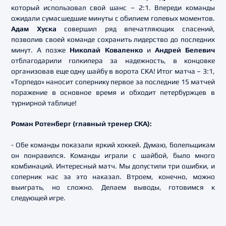
который использовал свой шанс – 2:1. Впереди команды
ожидали сумасшедшие минуты с обилием голевых моментов.
Адам Хуска
совершил ряд впечатляющих спасений,
позволив своей команде сохранить лидерство до последних
минут. А позже
Николай Коваленко
и
Андрей Белевич
отблагодарили голкипера за надежность, в концовке
организовав еще одну шайбу в ворота СКА! Итог матча – 3:1,
«Торпедо» наносит сопернику первое за последние 15 матчей
поражение в основное время и обходит петербуржцев в
турнирной таблице!
Роман Ротенберг (главный тренер СКА):
- Обе команды показали яркий хоккей. Думаю, болельщикам
он понравился. Команды играли с шайбой, было много
комбинаций. Интересный матч. Мы допустили три ошибки, и
соперник нас за это наказал. Втроем, конечно, можно
выиграть, но сложно. Делаем выводы, готовимся к
следующей игре.