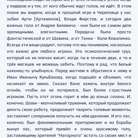
у лидеров и у тех, от кого обычно ждут голов, не идёт. В этом
плане вы видели, когда в прошлой игре в Череповце у нас
забил Арти [Артамонов], Влади Фирстов, и сегодня два
важных гола от Андрея Белевича - они были на самом деле
зрелищными, элегантными. Передача была просто
фантастической и от Шавина, и от Танка - Коли Коваленко.
Всегда эти вещи радуют, потому что мы понимаем, насколько
это важно для любого игрока. Это психологический груз,
который на их плечах висит, когда ты в течение двух, а то и
трёх месяцев не можешь забить. Поэтому я рад, что Белый
наконец-то улыбнулся. Перед матчем я обратился к нему и
Иван Иванычу Кульбакову, когда подошёл и объявил, что
начинает их звено. Сказал Ване зажечь внутри Белого
огонёк, чтобы он не потерялся, был более страстным
игроком. Пусть этот огонь горит в нём до конца сезона. И,
конечно, Шави - молчаливый труженик, который продолжает
делать свою работу, продолжает творить голевые моменты,
заставляет соперников получать на нём удаления. И его пас,
конечно, был феноменальным: притормозил и из борьбы
вынул пас, который привёл к очень красивому голу,
заставившему зрителей “Нагорного” встать со своих мест и