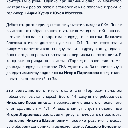
критериям оценки. Однако при наличии опасных моментов
их героями раз за разом становились не полевые игроки, а
голкиперы
Адам Хуска
и
Юхан Маттссон
.
Дебют второго периода стал результативным для СКА. После
выигранного вбрасывания в атаке команда гостей нанесла
четыре броска по воротам подряд, и попытка
Василия
Глотова
в итоге достигла успеха – 0:1. После этого атаки
вихрями налетали как на одну, так и на другую зону, однако
большего до перерыва вратари соперникам не позволили. В
концовке периода хоккеисты «Торпедо», взвинтив темп,
дважды подряд заставили СКА удаляться. Заключительную
двадцатиминутку подопечным
Игоря Ларионова
предстояло
начать в формате «5 на 3».
Это большинство в итоге стало для «Торпедо» началом
победного рывка вперед! Всего 14 секунд потребовалось
Николаю Коваленко
для реализации «лишнего», после чего
счет сравнялся – 1:1. А шесть минут спустя подопечные
Игоря Ларионова
заставили трибуны ликовать от восторга
повторно!
Никита Шавин
одним пасом «отрезал» от эпизода
всю оборону соперника и выложил шайбу
Андрею Белевичу
,