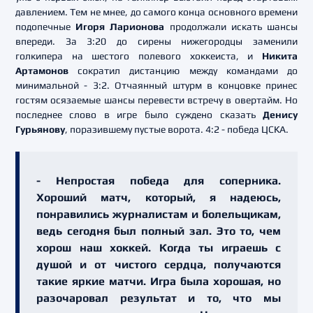
давлением. Тем не мнее, до самого конца основного времени
подопечные
Игоря Ларионова
продолжали искать шансы
впереди. За 3:20 до сирены нижегородцы заменили
голкипера на шестого полевого хоккеиста, и
Никита
Артамонов
сократил дистанцию между командами до
минимальной - 3:2. Отчаянный штурм в концовке принес
гостям осязаемые шансы перевести встречу в овертайм. Но
последнее слово в игре было суждено сказать
Денису
Гурьянову
, поразившему пустые ворота. 4:2 - победа ЦСКА.
- Непростая победа для соперника.
Хороший матч, который, я надеюсь,
понравились журналистам и болельщикам,
ведь сегодня был полный зал. Это то, чем
хорош наш хоккей. Когда ты играешь с
душой и от чистого сердца, получаются
такие яркие матчи. Игра была хорошая, но
разочаровал результат и то, что мы