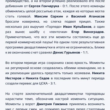
преимущество, а на второй успешно реализовало его после
добивания от
Сергея Гончарука
- 0:1. После этого команды
обменялись целой россыпью атак, каждая из которых могла
стать голевой.
Максим Соркин
и
Василий Атанасов
бросали наверняка, но слегка подвел прицел. Также
несколько раз выручил «Торпедо»
Иван Кульбаков
, а один
раз вынес шайбу с «ленточки»
Егор Виноградов
.
Примечательно, что все эти моменты состоялись еще до
первой коммерческой паузы! На одном голе результативная
программа двадцатиминутки в итоге не ограничилась. Ближе
к ее окончанию счет сравнял
Денис Гурьянов
- 1:1.
Во втором периоде игра сохранила свою яркость. Моменты
на регулярной основе создавались обеими командами, но в
их реализации удалось преуспеть только хозяевам.
Никита
Нестеров
и
Никита Седов
в последние пять минут периода
создали перевес для ЦСКА - 3:1.
На старте заключительной двадцатиминутки торпедовцы
нарастили темп, обозначив настрой изменить ситуацию.
Моменты у ворот
Дмитрия Гамзина
принялись возникать
уже с первых смен, но голкипер выстоял перед стартовым