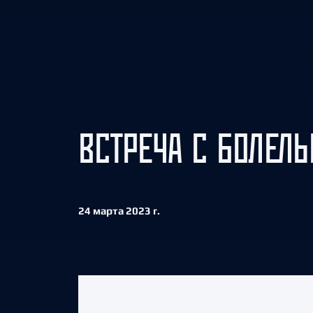
Локомотив
Северсталь
ЦСКА
Шанхайские Драконы
ВСТРЕЧА С БОЛЕЛ
24 марта 2023 г.