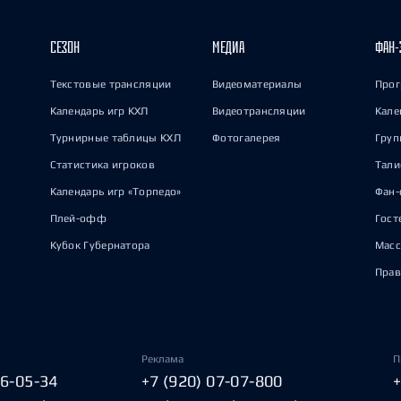
СЕЗОН
МЕДИА
ФАН-
Текстовые трансляции
Видеоматериалы
Прог
Календарь игр КХЛ
Видеотрансляции
Кале
Турнирные таблицы КХЛ
Фотогалерея
Груп
Статистика игроков
Тал
Календарь игр «Торпедо»
Фан-
Плей-офф
Гост
Кубок Губернатора
Масс
Прав
Реклама
П
06-05-34
+7 (920) 07-07-800