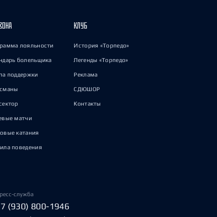
ЗОНА
КЛУБ
рамма лояльности
История «Торпедо»
ндарь болельщика
Легенды «Торпедо»
па поддержки
Реклама
исманы
СДЮШОР
сектор
Контакты
евые матчи
овые катания
ила поведения
ресс-служба
+7 (930) 800-1946