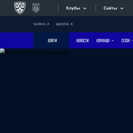
Клубы
Сайты
ЧАЙКА
ШКОЛА
Конференция «Запад»
Сайты
ВОЙТИ
НОВОСТИ
КОМАНДА
СЕЗОН
Дивизион Боброва
Лада
Видеотран
СКА
Хайлайты
Спартак
Торпедо
Текстовые
ХК Сочи
Интернет-
Дивизион Тарасова
Фотобанк
Динамо Мн
Динамо М
Приложе