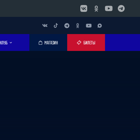
КЛУБ
МАГАЗИН
БИЛЕТЫ