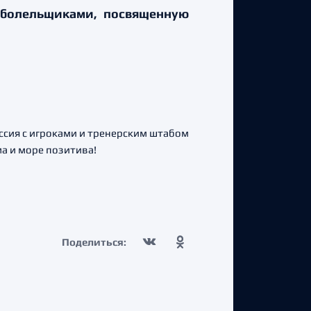
с болельщиками, посвященную
ссия с игроками и тренерским штабом
а и море позитива!
Поделиться: