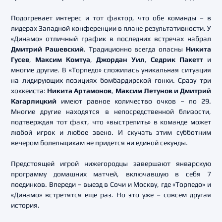
Подогревает интерес и тот фактор, что обе команды – в
лидерах Западной конференции в плане результативности. У
«Динамо» отличный график в последних встречах набрал
Дмитрий Рашевский
. Традиционно всегда опасны
Никита
Гусев
,
Максим Комтуа
,
Джордан Уил
,
Седрик Пакетт
и
многие другие. В «Торпедо» сложилась уникальная ситуация
на лидирующих позициях бомбардирской гонки. Сразу три
хоккеиста:
Никита Артамонов
,
Максим Летунов и
Дмитрий
Кагарлицкий
имеют равное количество очков – по 29.
Многие другие находятся в непосредственной близости,
подтверждая тот факт, что «выстрелить» в команде может
любой игрок и любое звено. И скучать этим субботним
вечером болельщикам не придется ни единой секунды.
Предстоящей игрой нижегородцы завершают январскую
программу домашних матчей, включавшую в себя 7
поединков. Впереди – выезд в Сочи и Москву, где «Торпедо» и
«Динамо» встретятся еще раз. Но это уже – совсем другая
история.