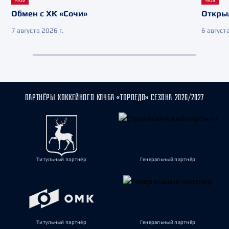
Обмен с ХК «Сочи»
Откры
7 августа 2026 г.
6 августа
ПАРТНЁРЫ ХОККЕЙНОГО КЛУБА «ТОРПЕДО» СЕЗОНА 2026/2027
Титульный партнёр
Генеральный партнёр
Титульный партнёр
Генеральный партнёр