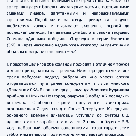
становятся противостояниями категории «топ». Каждый раз
соперники дарят болельщикам яркие матчи с постоянными
сменами лидера, запутанными и непредсказуемыми
сценариями. Подобные игры всегда приходятся по душе
любителям хоккея и вызывают эмоции с первой до
последней секунды. Так дважды уже было в сезоне текущем.
Сначала «Динамо» победило «Торпедо» в серии буллитов
(3:2), а через несколько недель уже нижегородцы идентичным
образом обыграли соперника – 5:4.
К предстоящей игре обе команды подходят в отличном тонусе
и явно приподнятом настроении. Нижегородцы отметились
тремя победами подряд, забравшись «на хвост» слегка
оторвавшимся чуть ранее конкурентам в лице минского
«Динамо» и СКА. В свою очередь, команда
Алексея Кудашова
прибыла в Нижний Новгород, одержав 6 побед в 7 последних
встречах. Особенно яркой получилась «виктория»,
оформленная 2 дня назад в Санкт-Петербурге. К середине
основного времени динамовцы уступали со счетом 0:3,
однако в итоге заработали в матче 2 очка, победив – 5:3.
Ход, набранный обоими соперниками, гарантирует этим
субботним вечером «гром и молнии» на ледовой площадке.