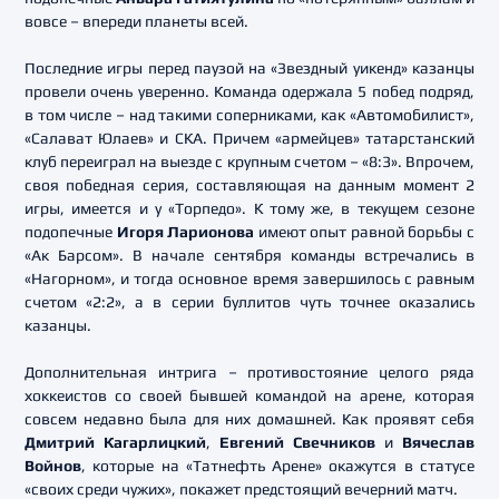
вовсе – впереди планеты всей.
Последние игры перед паузой на «Звездный уикенд» казанцы
провели очень уверенно. Команда одержала 5 побед подряд,
в том числе – над такими соперниками, как «Автомобилист»,
«Салават Юлаев» и СКА. Причем «армейцев» татарстанский
клуб переиграл на выезде с крупным счетом – «8:3». Впрочем,
своя победная серия, составляющая на данным момент 2
игры, имеется и у «Торпедо». К тому же, в текущем сезоне
подопечные
Игоря Ларионова
имеют опыт равной борьбы с
«Ак Барсом». В начале сентября команды встречались в
«Нагорном», и тогда основное время завершилось с равным
счетом «2:2», а в серии буллитов чуть точнее оказались
казанцы.
Дополнительная интрига – противостояние целого ряда
хоккеистов со своей бывшей командой на арене, которая
совсем недавно была для них домашней. Как проявят себя
Дмитрий Кагарлицкий
,
Евгений Свечников
и
Вячеслав
Войнов
, которые на «Татнефть Арене» окажутся в статусе
«своих среди чужих», покажет предстоящий вечерний матч.