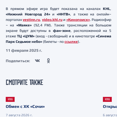
В прямом эфире игра будет показана на каналах
KHL
,
«Нижний Новгород 24»
и
«ННТВ»
, а также на онлайн–
порталах
vestinn.ru
,
video.khl.ru
и
«Кинопоиск»
. Радиоэфир
– на
«Маяке»
(92,4 FM). Также трансляции на большом
экране будут доступны в
фан-зоне
, расположенной на 5
этаже
ТЦ «ЦУМ»
(вход - свободный) и в кинотеатре
«Синема
Парк Седьмое небо»
(билеты - по
ссылке
).
11 февраля 2025 г.
Поделиться:
СМОТРИТЕ ТАКЖЕ
КЛУБ
КЛУБ
Обмен с ХК «Сочи»
Откры
7 августа 2026 г.
6 августа