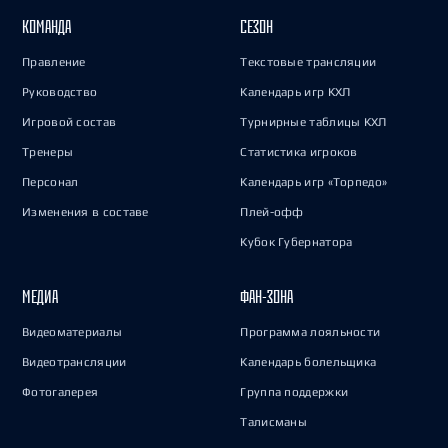
КОМАНДА
СЕЗОН
Правление
Текстовые трансляции
Руководство
Календарь игр КХЛ
Игровой состав
Турнирные таблицы КХЛ
Тренеры
Статистика игроков
Персонал
Календарь игр «Торпедо»
Изменения в составе
Плей-офф
Кубок Губернатора
МЕДИА
ФАН-ЗОНА
Видеоматериалы
Программа лояльности
Видеотрансляции
Календарь болельщика
Фотогалерея
Группа поддержки
Талисманы