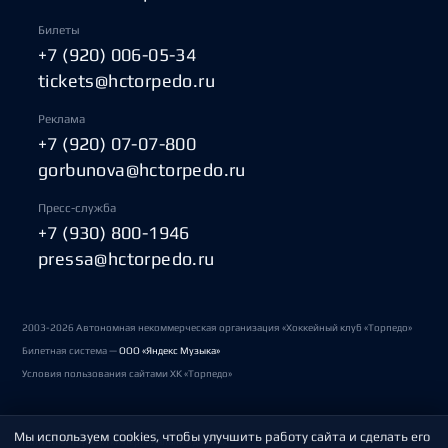
Билеты
+7 (920) 006-05-34
tickets@hctorpedo.ru
Реклама
+7 (920) 07-07-800
gorbunova@hctorpedo.ru
Пресс-служба
+7 (930) 800-1946
pressa@hctorpedo.ru
2003-2026 Автономная некоммерческая организация «Хоккейный клуб «Торпедо»
Билетная система —
ООО «Яндекс Музыка»
Условия пользования сайтами ХК «Торпедо»
Мы используем cookies, чтобы улучшить работу сайта и сделать его
Политика обработки персональных данных