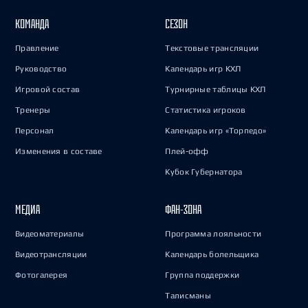
КОМАНДА
СЕЗОН
Правление
Текстовые трансляции
Руководство
Календарь игр КХЛ
Игровой состав
Турнирные таблицы КХЛ
Тренеры
Статистика игроков
Персонал
Календарь игр «Торпедо»
Изменения в составе
Плей-офф
Кубок Губернатора
МЕДИА
ФАН-ЗОНА
Видеоматериалы
Программа лояльности
Видеотрансляции
Календарь болельщика
Фотогалерея
Группа поддержки
Талисманы