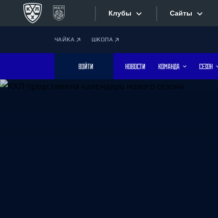
Клубы
Сайты
ЧАЙКА
ШКОЛА
Конференция «Запад»
Сайты
ВОЙТИ
НОВОСТИ
КОМАНДА
СЕЗОН
Дивизион Боброва
Лада
Видеотран
СКА
Хайлайты
Спартак
Торпедо
Текстовые
ХК Сочи
Интернет-
Дивизион Тарасова
Фотобанк
Динамо Мн
Динамо М
Приложе