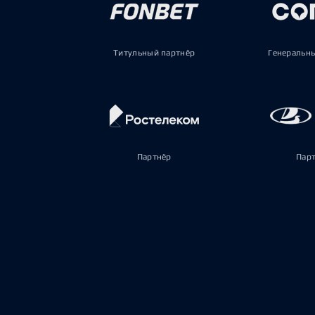
Титульный партнёр
Генеральн
Партнёр
Пар