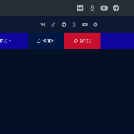
КЛУБ
МАГАЗИН
БИЛЕТЫ