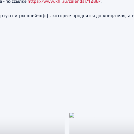
 - по ссылке
https://www.khl.ru/calendar/1288/
.
ртуют игры плей-офф, которые продлятся до конца мая, а н