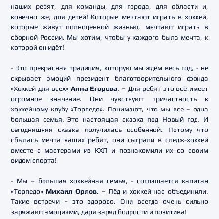
наших ребят, для команды, для города, для области и,
конечно же, для детей! Которые мечтают играть в хоккей,
которые живут полноценной жизнью, мечтают играть в
сборной России. Мы хотим, чтобы у каждого была мечта, к
которой он идёт!
- Это прекрасная традиция, которую мы ждём весь год, - не
скрывает эмоций президент благотворительного фонда
«Хоккей для всех»
Анна Егорова
. – Для ребят это всё имеет
огромное значение. Они чувствуют причастность к
хоккейному клубу «Торпедо». Понимают, что мы все – одна
большая семья. Это настоящая сказка под Новый год. И
сегодняшняя сказка получилась особенной. Потому что
сбылась мечта наших ребят, они сыграли в следж-хоккей
вместе с мастерами из КХЛ и познакомили их со своим
видом спорта!
- Мы – большая хоккейная семья, - соглашается капитан
«Торпедо»
Михаил Орлов
. – Лёд и хоккей нас объединили.
Такие встречи – это здорово. Они всегда очень сильно
заряжают эмоциями, даря заряд бодрости и позитива!