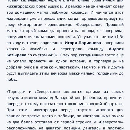
Новая календарная неделя станет очень событийной для
нижегородских болельщиков. В рамках нее они увидят сразу
три домашних матча любимой команды. И начнется этот
«марафон» уже в понедельник, когда торпедовцы примут на
льду «Нагорного» череповецкую «Северсталь». Прошлый
матч, который команды провели на площадке соперника,
получился очень запоминающимся. Уступая со счетом «1:3»
по ходу встречи, подопечные
Игоря Ларионова
совершили
классный «камбэк» и переиграли команду
Андрея
Козырева
со счетом «4:3». С тех пор сегодняшние гости еще
не успели провести ни одной встречи, а торпедовцы не
добрали очков в игре со «Спартаком». Так что, и те, и другие
будут выглядеть этим вечером максимально голодными до
побед.
«Торпедо» и «Северсталь» являются одними из самых
результативных команд Западной конференции, пропустив
вперед по этому показателю только московский «Спартак».
При этом нижегородцы перед стартом игрового дня
занимают третье место в таблице, по «потерянным» очкам
на два балла отставая от первой строчки. А «Северсталь»
расположилась на девятой позиции, двигаясь в плотной