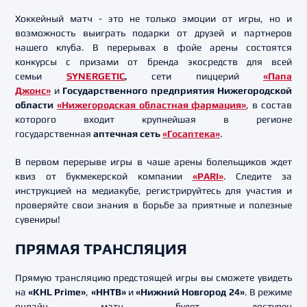
Хоккейный матч - это не только эмоции от игры, но и
возможность выиграть подарки от друзей и партнеров
нашего клуба. В перерывах в фойе арены состоятся
конкурсы с призами от
бренда экосредств для всей
семьи
SYNERGETIC
,
сети пиццерий
«Папа
Джонс»
и
Государственного предприятия Нижегородской
области
«Нижегородская областная фармация»
, в состав
которого входит крупнейшая в регионе
государственная
аптечная сеть
«Госаптека»
.
В первом перерыве игры в чаше арены болельщиков ждет
квиз от букмекерской компании
«PARI»
. Следите за
инструкцией на медиакубе, регистрируйтесь для участия и
проверяйте свои знания в борьбе за приятные и полезные
сувениры!
ПРЯМАЯ ТРАНСЛЯЦИЯ
Прямую трансляцию предстоящей игры вы сможете увидеть
на
«KHL Prime»
,
«ННТВ»
и
«Нижний Новгород 24»
. В режиме
онлайн матч будет доступен