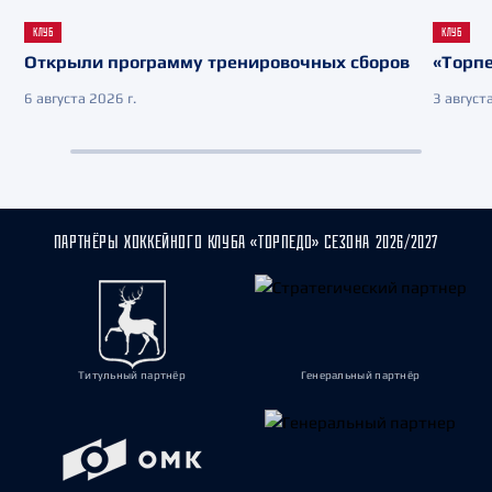
КЛУБ
КЛУБ
Открыли программу тренировочных сборов
«Торпе
6 августа 2026 г.
3 августа
ПАРТНЁРЫ ХОККЕЙНОГО КЛУБА «ТОРПЕДО» СЕЗОНА 2026/2027
Титульный партнёр
Генеральный партнёр