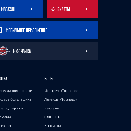
МАГАЗИН
БИЛЕТЫ
МОБИЛЬНОЕ ПРИЛОЖЕНИЕ
МХК ЧАЙКА
ЗОНА
КЛУБ
рамма лояльности
История «Торпедо»
ндарь болельщика
Легенды «Торпедо»
па поддержки
Реклама
исманы
СДЮШОР
сектор
Контакты