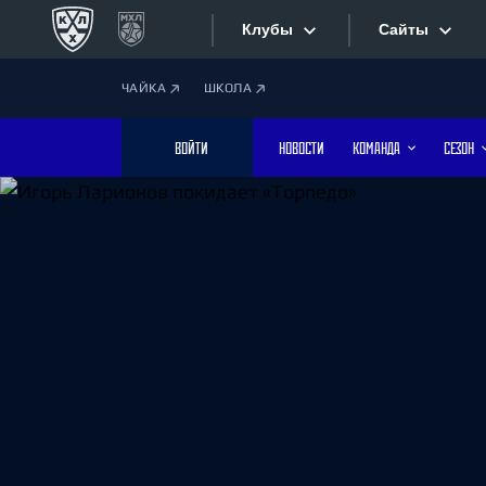
Клубы
Сайты
ЧАЙКА
ШКОЛА
Конференция «Запад»
Сайты
ВОЙТИ
НОВОСТИ
КОМАНДА
СЕЗОН
Дивизион Боброва
Лада
Видеотран
СКА
Хайлайты
Спартак
Торпедо
Текстовые
ХК Сочи
Интернет-
Дивизион Тарасова
Фотобанк
Динамо Мн
Динамо М
Приложе