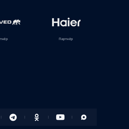
тнёр
Партнёр