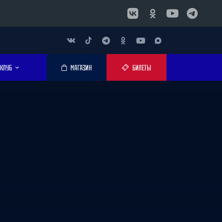
КЛУБ
МАГАЗИН
БИЛЕТЫ