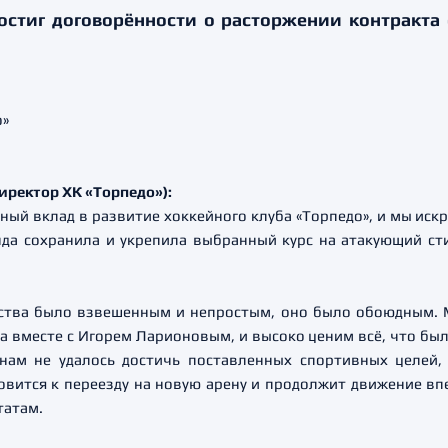
остиг договорённости о расторжении контракта
иректор ХК «Торпедо»):
ый вклад в развитие хоккейного клуба «Торпедо», и мы иск
нда сохранила и укрепила выбранный курс на атакующий ст
ства было взвешенным и непростым, оно было обоюдным. 
 вместе с Игорем Ларионовым, и высоко ценим всё, что было
нам не удалось достичь поставленных спортивных целей,
овится к переезду на новую арену и продолжит движение вп
татам.