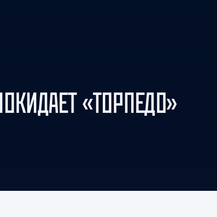
Амур
Барыс
Салават Юлаев
Сибирь
ПОКИДАЕТ «ТОРПЕДО»