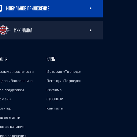
МОБИЛЬНОЕ ПРИЛОЖЕНИЕ
МХК ЧАЙКА
ЗОНА
КЛУБ
рамма лояльности
История «Торпедо»
ндарь болельщика
Легенды «Торпедо»
па поддержки
Реклама
исманы
СДЮШОР
сектор
Контакты
евые матчи
овые катания
ила поведения