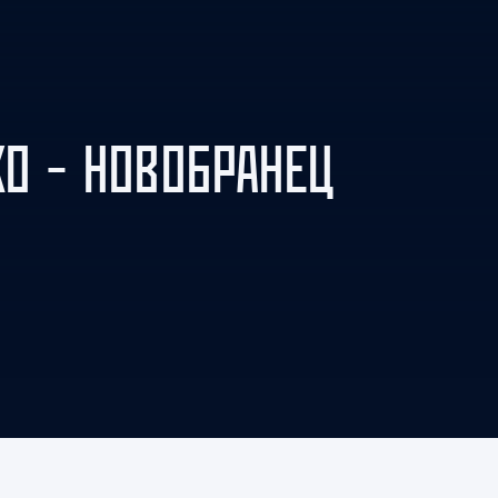
Амур
Барыс
Салават Юлаев
Сибирь
О – НОВОБРАНЕЦ