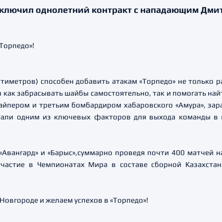
аключил однолетний контракт с нападающим Дми
тиметров) способен добавить атакам «Торпедо» не только р
как забрасывать шайбы самостоятельно, так и помогать най
айпером и третьим бомбардиром хабаровского «Амура», зара
 стали одним из ключевых факторов для выхода команды в 
«Авангард» и «Барыс»,суммарно проведя почти 400 матчей 
астие в Чемпионатах Мира в составе сборной Казахстан
овгороде и желаем успехов в «Торпедо»!