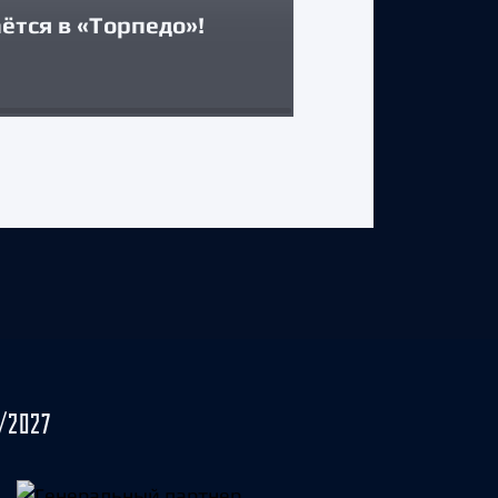
ётся в «Торпедо»!
Максимом А
29 июля 2026 г.
/2027