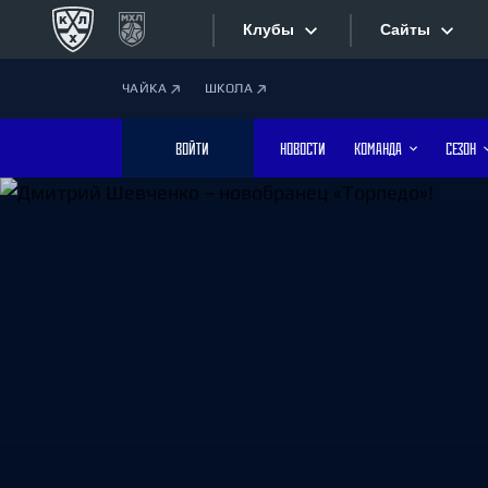
Клубы
Сайты
ЧАЙКА
ШКОЛА
Конференция «Запад»
Сайты
ВОЙТИ
НОВОСТИ
КОМАНДА
СЕЗОН
Дивизион Боброва
Лада
Видеотран
СКА
Хайлайты
Спартак
Торпедо
Текстовые
ХК Сочи
Интернет-
Дивизион Тарасова
Фотобанк
Динамо Мн
Динамо М
Приложе