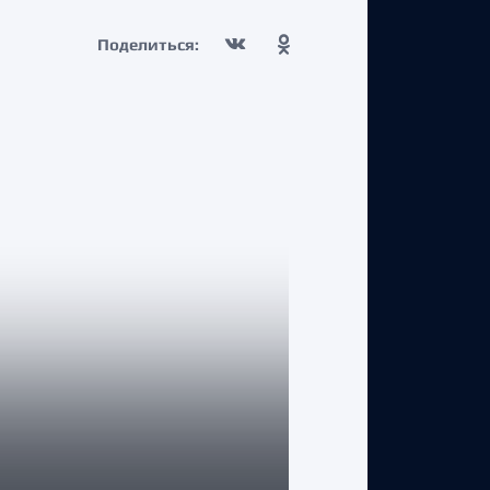
Поделиться:
КЛУБ
Двусторонни