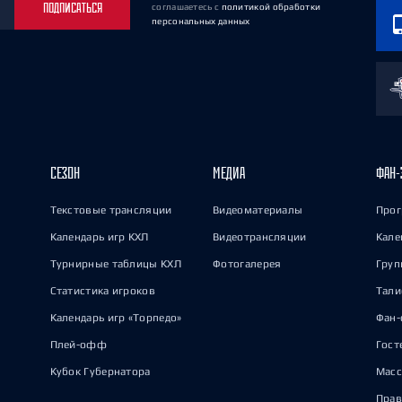
ПОДПИСАТЬСЯ
соглашаетесь
с
политикой обработки
персональных данных
СЕЗОН
МЕДИА
ФАН-
Текстовые трансляции
Видеоматериалы
Прог
Календарь игр КХЛ
Видеотрансляции
Кале
Турнирные таблицы КХЛ
Фотогалерея
Груп
Статистика игроков
Тал
Календарь игр «Торпедо»
Фан-
Плей-офф
Гост
Кубок Губернатора
Масс
Прав