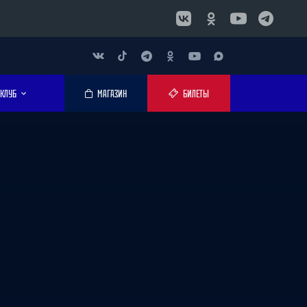
КЛУБ
МАГАЗИН
БИЛЕТЫ