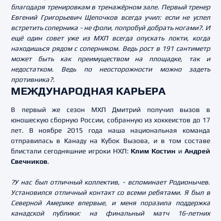
благодаря тренировкам в тренажёрном зале. Первый тренер
Евгений Григорьевич Щепочков всегда учил: если не успел
встретить соперника - не фоли, попробуй добрать ногами?. И
ещё один совет уже из МХЛ всегда опускать локти, когда
находишься рядом с соперником. Ведь рост в 191 сантиметр
может быть как преимуществом на площадке, так и
недостатком. Ведь по неосторожности можно задеть
противника?.
МЕЖДУНАРОДНАЯ КАРЬЕРА
В первый же сезон МХЛ Дмитрий получил вызов в
юношескую сборную России, собранную из хоккеистов до 17
лет. В ноябре 2015 года наша национальная команда
отправилась в Канаду на Кубок Вызова, и в том составе
блистали сегодняшние игроки НХЛ:
Клим Костин
и
Андрей
Свечников
.
?У нас был отличный коллектив, - вспоминает Родионычев.
Установился отличный контакт со всеми ребятами. Я был в
Северной Америке впервые, и меня поразила поддержка
канадской публики: на финальный матч 16-летних