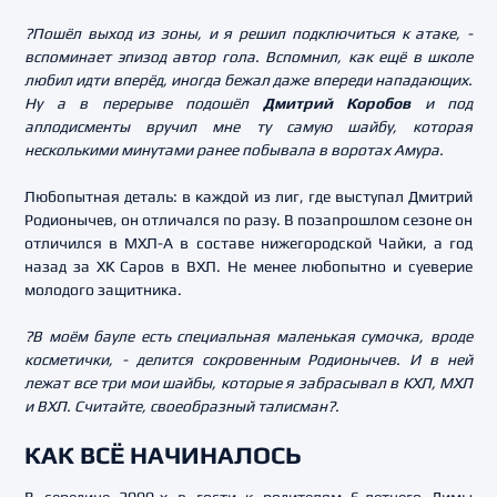
?Пошёл выход из зоны, и я решил подключиться к атаке, -
вспоминает эпизод автор гола. Вспомнил, как ещё в школе
любил идти вперёд, иногда бежал даже впереди нападающих.
Ну а в перерыве подошёл
Дмитрий Коробов
и под
аплодисменты вручил мне ту самую шайбу, которая
несколькими минутами ранее побывала в воротах Амура.
Любопытная деталь: в каждой из лиг, где выступал Дмитрий
Родионычев, он отличался по разу. В позапрошлом сезоне он
отличился в МХЛ-А в составе нижегородской Чайки, а год
назад за ХК Саров в ВХЛ. Не менее любопытно и суеверие
молодого защитника.
?В моём бауле есть специальная маленькая сумочка, вроде
косметички, - делится сокровенным Родионычев. И в ней
лежат все три мои шайбы, которые я забрасывал в КХЛ, МХЛ
и ВХЛ. Считайте, своеобразный талисман?.
КАК ВСЁ НАЧИНАЛОСЬ