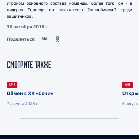
игроком основного состава команды. Более того, он - в
лидерах Торпедо по показателю ?плюс/минус? среди
защитников.
30 октября 2018 г.
Поделиться:
СМОТРИТЕ ТАКЖЕ
КЛУБ
КЛУБ
Обмен с ХК «Сочи»
Откры
7 августа 2026 г.
6 августа