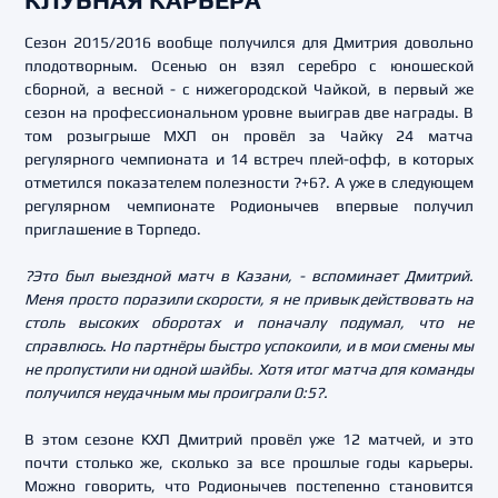
КЛУБНАЯ КАРЬЕРА
Сезон 2015/2016 вообще получился для Дмитрия довольно
плодотворным. Осенью он взял серебро с юношеской
сборной, а весной - с нижегородской Чайкой, в первый же
сезон на профессиональном уровне выиграв две награды. В
том розыгрыше МХЛ он провёл за Чайку 24 матча
регулярного чемпионата и 14 встреч плей-офф, в которых
отметился показателем полезности ?+6?. А уже в следующем
регулярном чемпионате Родионычев впервые получил
приглашение в Торпедо.
?Это был выездной матч в Казани, - вспоминает Дмитрий.
Меня просто поразили скорости, я не привык действовать на
столь высоких оборотах и поначалу подумал, что не
справлюсь. Но партнёры быстро успокоили, и в мои смены мы
не пропустили ни одной шайбы. Хотя итог матча для команды
получился неудачным мы проиграли 0:5?.
В этом сезоне КХЛ Дмитрий провёл уже 12 матчей, и это
почти столько же, сколько за все прошлые годы карьеры.
Можно говорить, что Родионычев постепенно становится