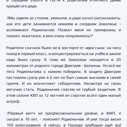
В середине 2000-х в гости к родителям 6-летнего Димы
пришёл его дядя.
?Мы сидели за столом, ужинали, и дядя начал рассказывать,
как его дети занимаются хоккеем в соседнем Заволжье, -
вспоминает Родионычев. Позвал меня на тренировку, я
поехал, покатался, и мне очень понравилось!?
Родители сначала были не в восторге от идеи сына: на носу
поход в первый класс, и концентрироваться на учёбе в школе
надо было сразу. К тому же Заволжье находится в 20
километрах от родного города Дмитрия - Балахны. Но всё же
тяга Родионычева к хоккею победила. В защиту Дмитрия
поставили сразу уже в 6 лет он был самым высоким в своей
группе. И он впечатляет габаритами. Несмотря на свою
могучую стать, Родионычев совсем не грубый защитник. В
этом сезоне КХЛ за 12 матчей он схватил всего один малый
штраф.
?Первый матч на профессиональном уровне, в МХЛ, я
сыграл в 16 лет, - поясняет Родионычев. И уже тогда весил
105 килограммов. А сейчас, в Торпедо прибавил ещё: всё