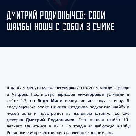
ДМИТРИЙ РОДИОНЫЧЕВ: СВОИ
ШАЙБЫ НОШУ С СОБОЙ В СУМКЕ
Шла 47-я минута матча регулярки-2018/2019 между Торпедо
и Амуром. После двух периодов нижегородцы уступали в
счёте 1:3, но
Энди Миле
вернул хозяев льда в игру. В
следующей же атаке
Никита Сетдиков
подхватил шайбу в
чужой зоне и прострелил на дальнюю штангу, где уже
дежурил
Дмитрий Родионычев
. Есть первая шайба 19-
летнего защитника в КХЛ! По традиции дебютную шайбу
Родионычеву презентовали в раздевалке после игры.