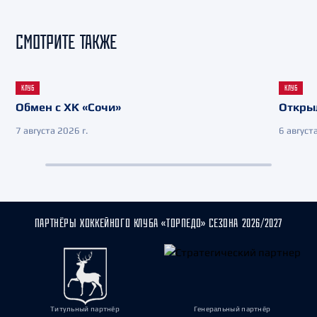
СМОТРИТЕ ТАКЖЕ
КЛУБ
КЛУБ
Обмен с ХК «Сочи»
Откры
7 августа 2026 г.
6 августа
ПАРТНЁРЫ ХОККЕЙНОГО КЛУБА «ТОРПЕДО» СЕЗОНА 2026/2027
Титульный партнёр
Генеральный партнёр