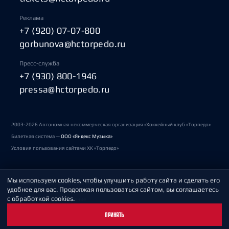
Реклама
+7 (920) 07-07-800
gorbunova@hctorpedo.ru
Пресс-служба
+7 (930) 800-1946
pressa@hctorpedo.ru
2003-2026 Автономная некоммерческая организация «Хоккейный клуб «Торпедо»
Билетная система —
ООО «Яндекс Музыка»
Условия пользования сайтами ХК «Торпедо»
Мы используем cookies, чтобы улучшить работу сайта и сделать его
Политика обработки персональных данных
удобнее для вас. Продолжая пользоваться сайтом, вы соглашаетесь
с обработкой cookies.
Пользовательское соглашение
ПРИНЯТЬ
Охрана труда