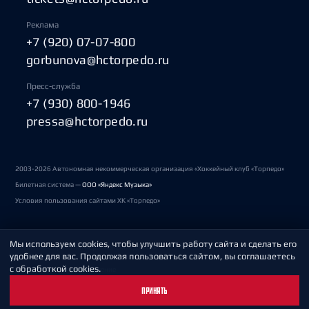
Реклама
+7 (920) 07-07-800
gorbunova@hctorpedo.ru
Пресс-служба
+7 (930) 800-1946
pressa@hctorpedo.ru
2003-2026 Автономная некоммерческая организация «Хоккейный клуб «Торпедо»
Билетная система —
ООО «Яндекс Музыка»
Условия пользования сайтами ХК «Торпедо»
Мы используем cookies, чтобы улучшить работу сайта и сделать его
Политика обработки персональных данных
удобнее для вас. Продолжая пользоваться сайтом, вы соглашаетесь
с обработкой cookies.
Пользовательское соглашение
ПРИНЯТЬ
Охрана труда