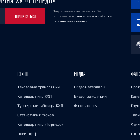
ЛУБА ХК «ТОРПЕДО»
Подписываясь на рассылку, Вы
ПОДПИСАТЬСЯ
соглашаетесь
с
политикой обработки
персональных данных
СЕЗОН
МЕДИА
ФАН-
Текстовые трансляции
Видеоматериалы
Прог
Календарь игр КХЛ
Видеотрансляции
Кале
Турнирные таблицы КХЛ
Фотогалерея
Груп
Статистика игроков
Тал
Календарь игр «Торпедо»
Фан-
Плей-офф
Гост