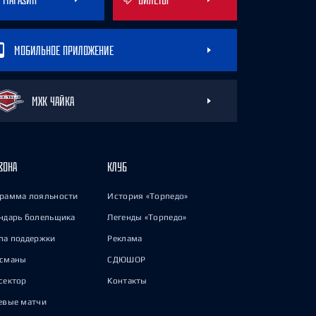
МОБИЛЬНОЕ ПРИЛОЖЕНИЕ
МХК ЧАЙКА
ЗОНА
КЛУБ
рамма лояльности
История «Торпедо»
ндарь болельщика
Легенды «Торпедо»
па поддержки
Реклама
исманы
СДЮШОР
сектор
Контакты
евые матчи