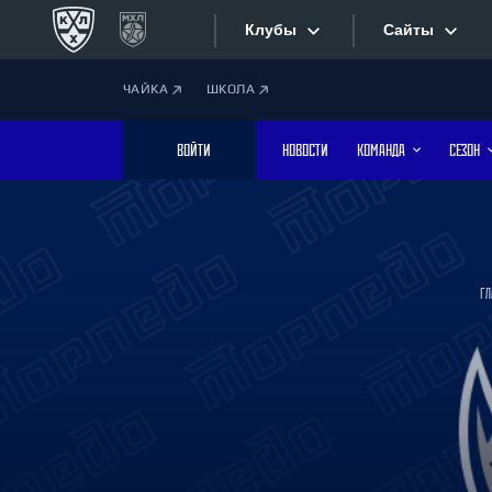
Клубы
Сайты
ЧАЙКА
ШКОЛА
Конференция «Запад»
Сайты
ВОЙТИ
НОВОСТИ
КОМАНДА
СЕЗОН
Дивизион Боброва
Лада
Видеотран
СКА
Хайлайты
Спартак
Г
Торпедо
Текстовые
ХК Сочи
Интернет-
Дивизион Тарасова
Фотобанк
Динамо Мн
Динамо М
Приложе