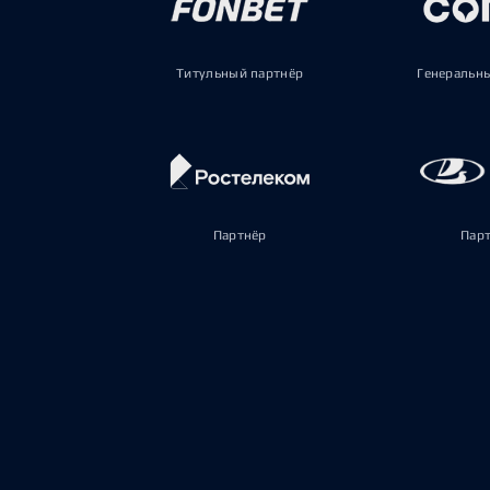
Титульный партнёр
Генеральн
Партнёр
Пар