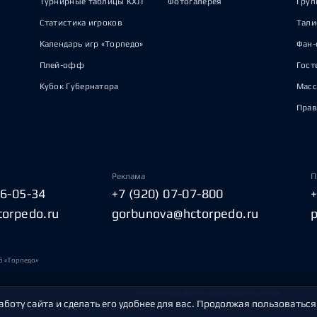
Турнирные таблицы КХЛ
Фотогалерея
Груп
Статистика игроков
Тал
Календарь игр «Торпедо»
Фан-
Плей-офф
Гост
Кубок Губернатора
Масс
Прав
Реклама
П
06-05-34
+7 (920) 07-07-800
torpedo.ru
gorbunova@hctorpedo.ru
б «Торпедо»
Политика обработки персональных данных
аботу сайта и сделать его удобнее для вас. Продолжая пользоваться