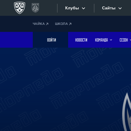
Клубы
Сайты
ЧАЙКА
ШКОЛА
Конференция «Запад»
Сайты
ВОЙТИ
НОВОСТИ
КОМАНДА
СЕЗОН
Дивизион Боброва
Лада
Видеотран
СКА
Хайлайты
Спартак
Торпедо
Текстовые
ХК Сочи
Интернет-
Дивизион Тарасова
Фотобанк
Динамо Мн
Динамо М
Приложе