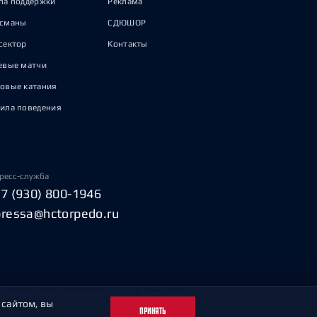
па поддержки
Реклама
исманы
СДЮШОР
сектор
Контакты
евые матчи
овые катания
ила поведения
ресс-служба
+7 (930) 800-1946
pressa@hctorpedo.ru
Пользовательское соглашение
Охрана труда
 сайтом, вы
ПРИНЯТЬ