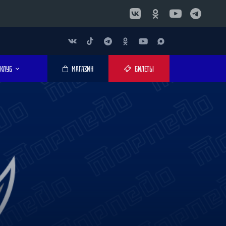
КЛУБ
МАГАЗИН
БИЛЕТЫ