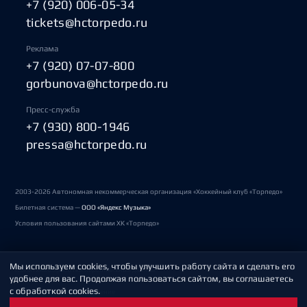
+7 (920) 006-05-34
tickets@hctorpedo.ru
Реклама
+7 (920) 07-07-800
gorbunova@hctorpedo.ru
Пресс-служба
+7 (930) 800-1946
pressa@hctorpedo.ru
2003-2026 Автономная некоммерческая организация «Хоккейный клуб «Торпедо»
Билетная система —
ООО «Яндекс Музыка»
Условия пользования сайтами ХК «Торпедо»
Мы используем cookies, чтобы улучшить работу сайта и сделать его
Политика обработки персональных данных
удобнее для вас. Продолжая пользоваться сайтом, вы соглашаетесь
с обработкой cookies.
Пользовательское соглашение