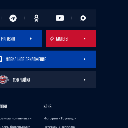
МАГАЗИН
БИЛЕТЫ
МОБИЛЬНОЕ ПРИЛОЖЕНИЕ
МХК ЧАЙКА
ЗОНА
КЛУБ
рамма лояльности
История «Торпедо»
ндарь болельщика
Легенды «Торпедо»