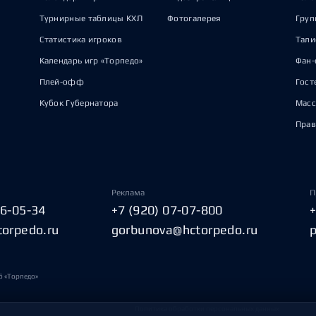
Турнирные таблицы КХЛ
Фотогалерея
Груп
Статистика игроков
Тал
Календарь игр «Торпедо»
Фан-
Плей-офф
Гост
Кубок Губернатора
Масс
Прав
Реклама
П
06-05-34
+7 (920) 07-07-800
torpedo.ru
gorbunova@hctorpedo.ru
б «Торпедо»
Политика обработки персональных данных