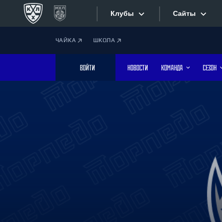
Клубы
Сайты
ЧАЙКА
ШКОЛА
Конференция «Запад»
Сайты
ВОЙТИ
НОВОСТИ
КОМАНДА
СЕЗОН
Дивизион Боброва
Лада
Видеотран
СКА
Хайлайты
Спартак
Торпедо
Текстовые
ХК Сочи
Интернет-
Дивизион Тарасова
Фотобанк
Динамо Мн
Динамо М
Приложе