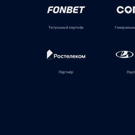
Титульный партнёр
Генеральн
Партнёр
Пар