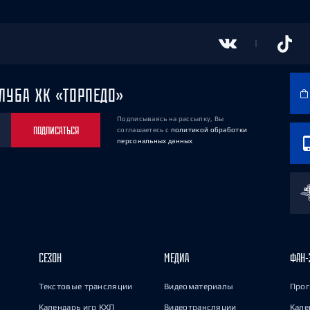
ЛУБА ХК «ТОРПЕДО»
Подписываясь на рассылку, Вы
ПОДПИСАТЬСЯ
соглашаетесь
с
политикой обработки
персональных данных
СЕЗОН
МЕДИА
ФАН-
Текстовые трансляции
Видеоматериалы
Прог
Календарь игр КХЛ
Видеотрансляции
Кале