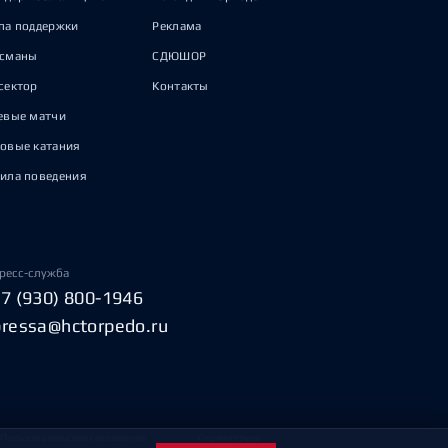
па поддержки
Реклама
исманы
СДЮШОР
сектор
Контакты
евые матчи
овые катания
ила поведения
ресс-служба
+7 (930) 800-1946
pressa@hctorpedo.ru
Пользовательское соглашение
Охрана труда