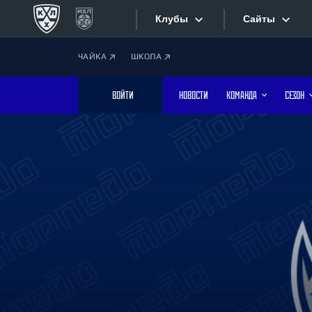
Клубы
Сайты
ЧАЙКА
ШКОЛА
Конференция «Запад»
Сайты
ВОЙТИ
НОВОСТИ
КОМАНДА
СЕЗОН
Дивизион Боброва
Лада
Видеотран
СКА
Хайлайты
Спартак
Торпедо
Текстовые
ХК Сочи
Интернет-
Дивизион Тарасова
Фотобанк
Динамо Мн
Динамо М
Приложе