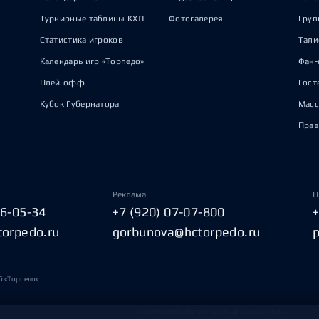
Турнирные таблицы КХЛ
Фотогалерея
Груп
Статистика игроков
Тал
Календарь игр «Торпедо»
Фан-
Плей-офф
Гост
Кубок Губернатора
Масс
Прав
Реклама
П
06-05-34
+7 (920) 07-07-800
torpedo.ru
gorbunova@hctorpedo.ru
б «Торпедо»
Политика обработки персональных данных