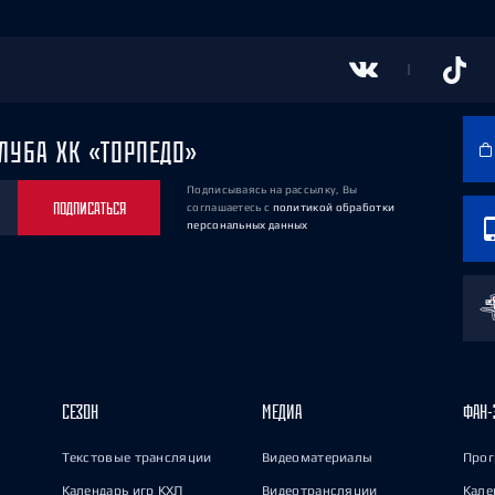
ЛУБА ХК «ТОРПЕДО»
Подписываясь на рассылку, Вы
ПОДПИСАТЬСЯ
соглашаетесь
с
политикой обработки
персональных данных
СЕЗОН
МЕДИА
ФАН-
Текстовые трансляции
Видеоматериалы
Прог
Календарь игр КХЛ
Видеотрансляции
Кале