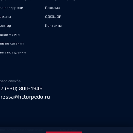
па поддержки
Реклама
исманы
СДЮШОР
сектор
Контакты
евые матчи
овые катания
ила поведения
ресс-служба
+7 (930) 800-1946
pressa@hctorpedo.ru
Пользовательское соглашение
Охрана труда