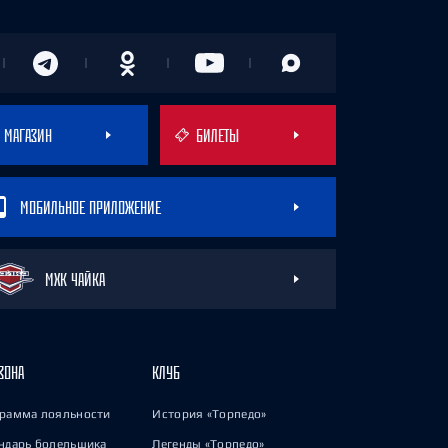
МАГАЗИН
БИЛЕТЫ
МОБИЛЬНОЕ ПРИЛОЖЕНИЕ
МХК ЧАЙКА
ЗОНА
КЛУБ
рамма лояльности
История «Торпедо»
ндарь болельщика
Легенды «Торпедо»