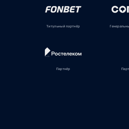
Титульный партнёр
Генеральн
Партнёр
Пар