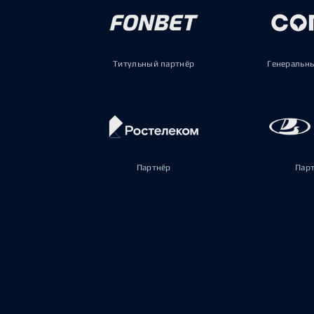
Титульный партнёр
Генеральн
Партнёр
Пар