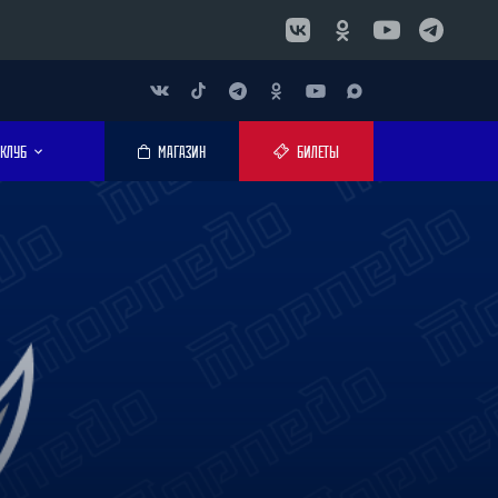
КЛУБ
МАГАЗИН
БИЛЕТЫ