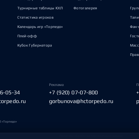
Турнирные таблицы КХЛ
Фотогалерея
Груп
Статистика игроков
Тал
Календарь игр «Торпедо»
Фан-
Плей-офф
Гост
Кубок Губернатора
Масс
Прав
Реклама
П
06-05-34
+7 (920) 07-07-800
torpedo.ru
gorbunova@hctorpedo.ru
б «Торпедо»
Политика обработки персональных данных