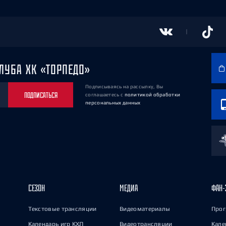
ЛУБА ХК «ТОРПЕДО»
Подписываясь на рассылку, Вы
ПОДПИСАТЬСЯ
соглашаетесь
с
политикой обработки
персональных данных
СЕЗОН
МЕДИА
ФАН-
Текстовые трансляции
Видеоматериалы
Прог
Календарь игр КХЛ
Видеотрансляции
Кале