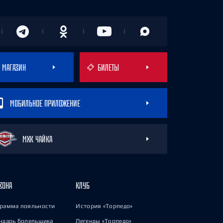
МАГАЗИН
БИЛЕТЫ
МОБИЛЬНОЕ ПРИЛОЖЕНИЕ
МХК ЧАЙКА
ЗОНА
КЛУБ
рамма лояльности
История «Торпедо»
ндарь болельщика
Легенды «Торпедо»