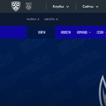
Клубы
Сайты
ЧАЙКА
ШКОЛА
Конференция «Запад»
Сайты
ВОЙТИ
НОВОСТИ
КОМАНДА
СЕЗОН
Дивизион Боброва
Лада
Видеотран
СКА
Хайлайты
Спартак
Торпедо
Текстовые
ХК Сочи
Интернет-
Дивизион Тарасова
Фотобанк
Динамо Мн
Динамо М
Приложе