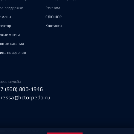
па поддержки
Реклама
исманы
СДЮШОР
сектор
Контакты
евые матчи
овые катания
ила поведения
ресс-служба
+7 (930) 800-1946
pressa@hctorpedo.ru
Пользовательское соглашение
Охрана труда