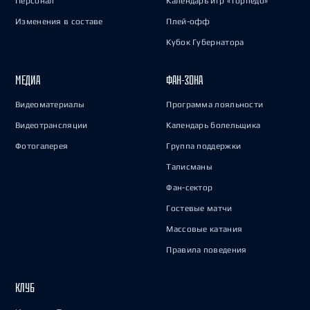
Персонал
Календарь игр «Торпедо»
Изменения в составе
Плей-офф
Кубок Губернатора
МЕДИА
ФАН-ЗОНА
Видеоматериалы
Программа лояльности
Видеотрансляции
Календарь болельщика
Фотогалерея
Группа поддержки
Талисманы
Фан-сектор
Гостевые матчи
Массовые катания
Правила поведения
КЛУБ