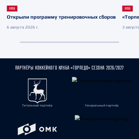
КЛУБ
КЛУБ
Открыли программу тренировочных сборов
«Торпе
6 августа 2026 г.
3 августа
ПАРТНЁРЫ ХОККЕЙНОГО КЛУБА «ТОРПЕДО» СЕЗОНА 2026/2027
Титульный партнёр
Генеральный партнёр