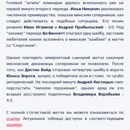
Голевой "штиль" командам удалось всколыхнуть уже на
первой минуте второго периода.
Илья Никулин
реализовал
численное преимущество, показав минским соперникам, как
следует действовать в подобных ситуациях. Его почин
развили
Иван Игумнов
и
Андрей Прибыльский
- 3:0. Под
"занавес" периода
Бо Беннетт
отыграл одну шайбу, заставив
любителей хоккея вспомнить о минском "камбэке" в матче
со "Спартаком".
Однако повторить невероятный сценарий матча накануне
московские динамовцы соперникам не позволили. После
того, как
Дастин Бойд
отправил четвертую шайбу в ворота
Юнаса Энрота
, вопрос о победителе если и стоял, то сугубо
риторический. На последней минуте
Андрей Костицын
смог
подсластить "пилюлю поражения", однако вряд ли это
всерьез расстроило подопечных
Владимира Воробьева
-
4:2.
С полной статистикой матча вы можете ознакомиться по
ссылке
. Актуальная таблица доступна в соответствующем
разделе
.