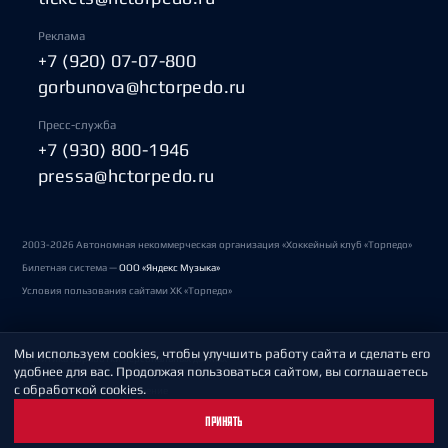
Реклама
+7 (920) 07-07-800
gorbunova@hctorpedo.ru
Пресс-служба
+7 (930) 800-1946
pressa@hctorpedo.ru
2003-2026 Автономная некоммерческая организация «Хоккейный клуб «Торпедо»
Билетная система —
ООО «Яндекс Музыка»
Условия пользования сайтами ХК «Торпедо»
Мы используем cookies, чтобы улучшить работу сайта и сделать его
Политика обработки персональных данных
удобнее для вас. Продолжая пользоваться сайтом, вы соглашаетесь
с обработкой cookies.
Пользовательское соглашение
ПРИНЯТЬ
Охрана труда