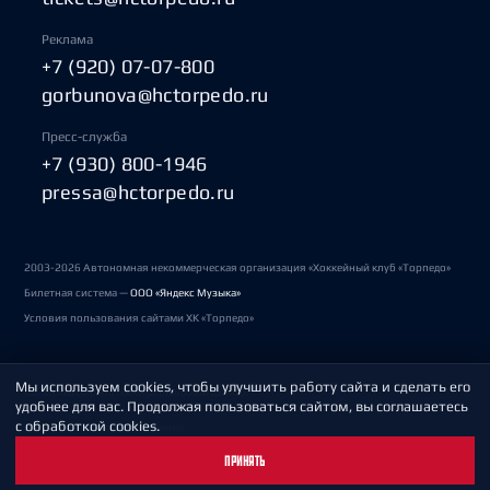
Реклама
+7 (920) 07-07-800
gorbunova@hctorpedo.ru
Пресс-служба
+7 (930) 800-1946
pressa@hctorpedo.ru
2003-2026 Автономная некоммерческая организация «Хоккейный клуб «Торпедо»
Билетная система —
ООО «Яндекс Музыка»
Условия пользования сайтами ХК «Торпедо»
Мы используем cookies, чтобы улучшить работу сайта и сделать его
Политика обработки персональных данных
удобнее для вас. Продолжая пользоваться сайтом, вы соглашаетесь
с обработкой cookies.
Пользовательское соглашение
ПРИНЯТЬ
Охрана труда