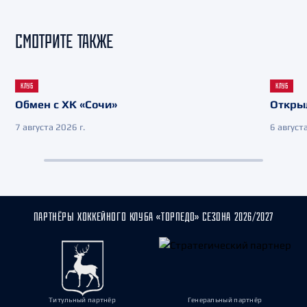
СМОТРИТЕ ТАКЖЕ
КЛУБ
КЛУБ
Обмен с ХК «Сочи»
Откры
7 августа 2026 г.
6 августа
ПАРТНЁРЫ ХОККЕЙНОГО КЛУБА «ТОРПЕДО» СЕЗОНА 2026/2027
Титульный партнёр
Генеральный партнёр