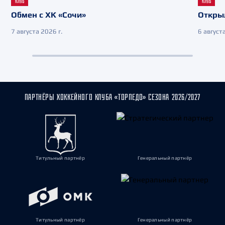
КЛУБ
КЛУБ
Обмен с ХК «Сочи»
Откры
7 августа 2026 г.
6 августа
ПАРТНЁРЫ ХОККЕЙНОГО КЛУБА «ТОРПЕДО» СЕЗОНА 2026/2027
Титульный партнёр
Генеральный партнёр
Титульный партнёр
Генеральный партнёр