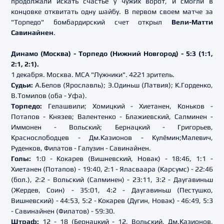
продолжали искать счастье у чужих ворот, и смогли в
концовке отквитать одну шайбу. В первом своем матче за
"Торпедо" бомбардирский счет открыл
Вели-Матти
Савинайнен
.
Динамо (Москва) - Торпедо (Нижний Новгород) - 5:3 (1:1,
2:1, 2:1).
1 декабря. Москва. МСА "Лужники". 4221 зритель.
Судьи:
А.Белов (Ярославль); Э.Одиньш (Латвия); К.Горденко,
В.Томилов (оба - Уфа).
Торпедо:
Гелашвили; Хомицкий - Хиетанен, Коньков -
Потапов - Князев; Валентенко - Блажиевский, Салминен -
Иммонен - Вольский; Бернацкий - Григорьев,
Краснослободцев - Дм.Казионов - Кулёмин;Малевич,
Руденков, Филатов - Галузин - Савинайнен.
Голы:
1:0 - Кокарев (Вишневский, Новак) - 18:46, 1:1 -
Хиетанен (Потапов) - 19:40, 2:1 - Яласваара (Карсумс) - 22:46
(бол.), 2:2 - Вольский (Салминен) - 23:11, 3:2 - Даугавиньш
(Жердев, Соин) - 35:01, 4:2 - Даугавиньш (Пестушко,
Вишневский) - 44:53, 5:2 - Кокарев (Дугин, Новак) - 46:49, 5:3
- Савинайнен (Филатов) - 59:30.
Штраф:
12 - 18 (Бернацкий - 12, Вольский, Дм.Казионов,