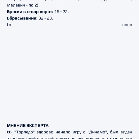
Малевич - по 2).
Броски в створ ворот:
16 - 22.
Вбрасывания:
32 - 23.
t
n
n
n
n
n
МНЕНИЕ ЭКСПЕРТА:
tt
- "Торпедо" здорово начало игру с "Динамо", был виден
запредельный настрой, нижегородцы не уступали хозяевам в