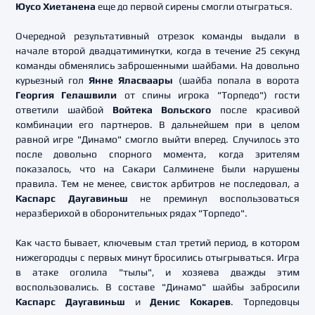
Юусо Хиетанена
еще до первой сирены смогли отыграться.
Очередной результативный отрезок команды выдали в
начале второй двадцатиминутки, когда в течение 25 секунд
команды обменялись заброшенными шайбами. На довольно
курьезный гол
Янне Яласваары
(шайба попала в ворота
Георгия Гелашвили
от спины игрока "Торпедо") гости
ответили шайбой
Войтека Вольского
после красивой
комбинации его партнеров. В дальнейшем при в целом
равной игре "Динамо" смогло выйти вперед. Случилось это
после довольно спорного момента, когда зрителям
показалось, что на Сакари Салминене были нарушены
правила. Тем не менее, свисток арбитров не последовал, а
Каспарс Даугавиньш
не преминул воспользоваться
неразберихой в оборонительных рядах "Торпедо".
Как часто бывает, ключевым стал третий период, в котором
нижегородцы с первых минут бросились отыгрываться. Игра
в атаке оголила "тылы", и хозяева дважды этим
воспользовались. В составе "Динамо" шайбы забросили
Каспарс Даугавиньш
и
Денис Кокарев
. Торпедовцы