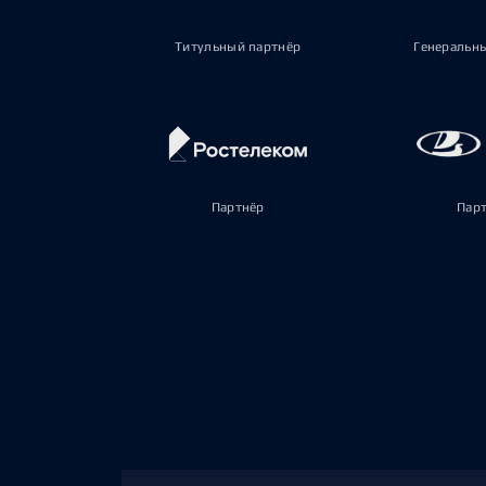
Титульный партнёр
Генеральн
Партнёр
Пар