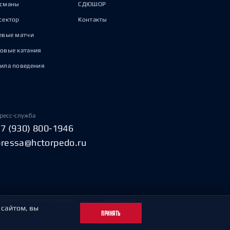
исманы
СДЮШОР
сектор
Контакты
евые матчи
овые катания
ила поведения
ресс-служба
+7 (930) 800-1946
pressa@hctorpedo.ru
Пользовательское соглашение
Охрана труда
 сайтом, вы
ПРИНЯТЬ