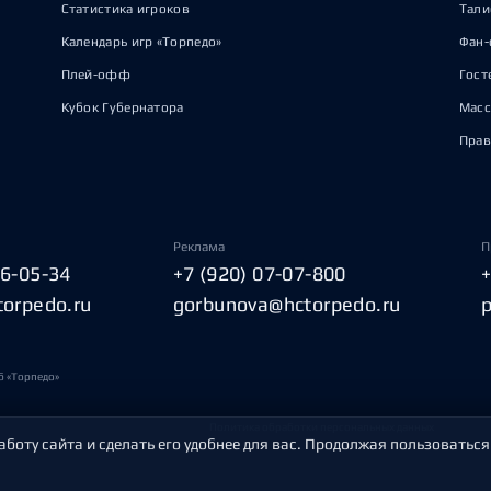
Статистика игроков
Тал
Календарь игр «Торпедо»
Фан-
Плей-офф
Гост
Кубок Губернатора
Масс
Прав
Реклама
П
06-05-34
+7 (920) 07-07-800
torpedo.ru
gorbunova@hctorpedo.ru
б «Торпедо»
Политика обработки персональных данных
аботу сайта и сделать его удобнее для вас. Продолжая пользоваться