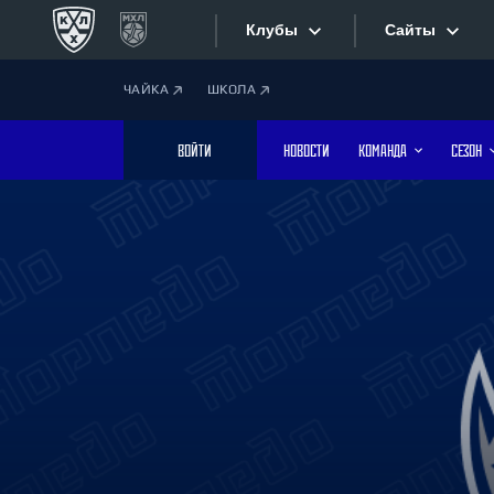
Клубы
Сайты
ЧАЙКА
ШКОЛА
Конференция «Запад»
Сайты
ВОЙТИ
НОВОСТИ
КОМАНДА
СЕЗОН
Дивизион Боброва
Лада
Видеотран
СКА
Хайлайты
Спартак
Торпедо
Текстовые
ХК Сочи
Интернет-
Дивизион Тарасова
Фотобанк
Динамо Мн
Динамо М
Приложе