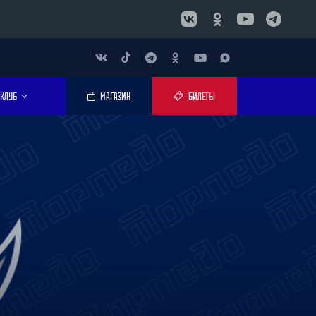
КЛУБ
МАГАЗИН
БИЛЕТЫ